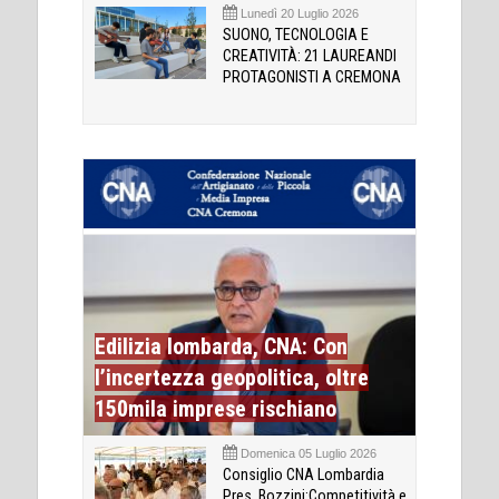
Lunedì 20 Luglio 2026
SUONO, TECNOLOGIA E
CREATIVITÀ: 21 LAUREANDI
PROTAGONISTI A CREMONA
Edilizia lombarda, CNA: Con
l’incertezza geopolitica, oltre
150mila imprese rischiano
Domenica 05 Luglio 2026
Consiglio CNA Lombardia
Pres. Bozzini:Competitività e