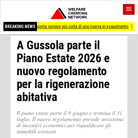
la coperta sempre più corta di una riserva in esaurimento
BREAKING NEWS
Cremona 'Prossima f
A Gussola parte il
Piano Estate 2026 e
nuovo regolamento
per la rigenerazione
abitativa
Il piano estate parte il 9 giugno e termina il 31
luglio. Il nuovo regolamemto prevede unsistema
di incentivi economici per riqualificare gli
immobili esistenti