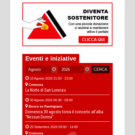
Eventi e iniziative
10 Agosto 2026 21:00 - 23:00
Cremona
La Notte di San Lorenzo
30 Agosto 2026 06:38 - 09:00
Bosco ex Parmigiano
Domenica 30 agosto torna il concerto all’alba
“Nessun Dorma”
20 Settembre 2026 09:00 - 14:00
Cremona