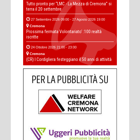
Tutto pronto per “LMC - La Mezza di Cremona” si
terra il 20 settembre
27 Settembre 2026 09:00 - 27 Agosto 2026 19:00
Cremona
Prossima fermata Volontariato' :100 realtà
iscritte
24 Ottobre 2026 21:00 - 23:00
Cremona
(CR) I Cordigliera festeggiano il 50 anni di attività