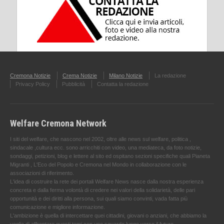
Cremona Notizie
Crema Notizie
Milano Notizie
La redazione
Privacy Policy
Pubblicità
Contatta la redazione
Welfare Cremona Network
I siti del welfare, che nascono nel 2002, oltre alle news sul welfare, politica ,
sindacale ,cultura ecc. sono arricchiti con video, una mediateca, da foto notizie,
sondaggi, petizioni, blog e lettere al sito ed ospitano sezioni specifiche quali Pianeta
Migranti , L'Eco del Popolo e Cremona nel Mondo in collaborazione con le
associazioni di riferimento.
L'idea di costruire la rete dei portali Welfare News nasce dalla nostra esperienza
concreta e dalla ferma volontà di credere nei valori della solidarietà, delle pari
opportunità e dei diritti alla persona, sui quali siamo convinti, vada fatta più
comunicazione e migliore informazione.
L'ambizione è quella di intercettare quei cittadini, giovani o anziani, che abbiamo la
voglia di affrontare questi temi con uno sguardo lungo verso il futuro.