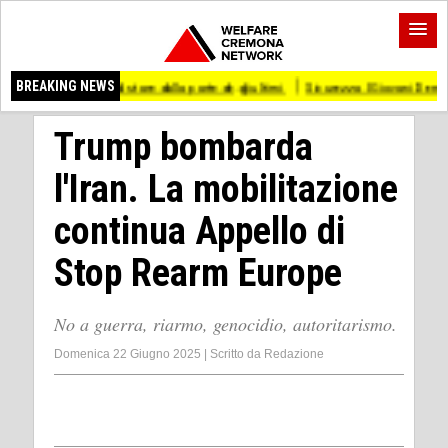
 di stare dalla parte degli ultimi
BREAKING NEWS
Sicurezza I Giovani Democratici ribattono ai G
Trump bombarda
l'Iran. La mobilitazione
continua Appello di
Stop Rearm Europe
No a guerra, riarmo, genocidio, autoritarismo.
Domenica 22 Giugno 2025
|
Scritto da
Redazione