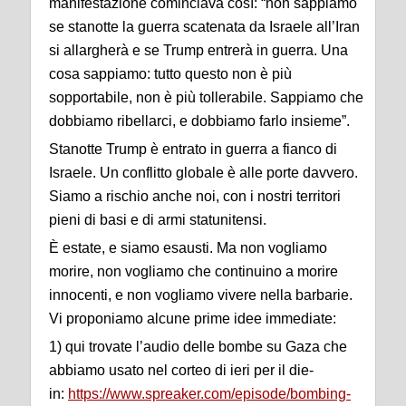
manifestazione cominciava così: “non sappiamo
se stanotte la guerra scatenata da Israele all’Iran
si allargherà e se Trump entrerà in guerra. Una
cosa sappiamo: tutto questo non è più
sopportabile, non è più tollerabile. Sappiamo che
dobbiamo ribellarci, e dobbiamo farlo insieme”.
Stanotte Trump è entrato in guerra a fianco di
Israele. Un conflitto globale è alle porte davvero.
Siamo a rischio anche noi, con i nostri territori
pieni di basi e di armi statunitensi.
È estate, e siamo esausti. Ma non vogliamo
morire, non vogliamo che continuino a morire
innocenti, e non vogliamo vivere nella barbarie.
Vi proponiamo alcune prime idee immediate:
1) qui trovate l’audio delle bombe su Gaza che
abbiamo usato nel corteo di ieri per il die-
in:
https://www.spreaker.com/episode/bombing-