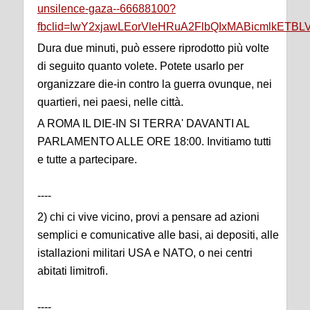
unsilence-gaza--66688100?
fbclid=IwY2xjawLEorVleHRuA2FlbQIxMABicmlkET
Dura due minuti, può essere riprodotto più volte
di seguito quanto volete. Potete usarlo per
organizzare die-in contro la guerra ovunque, nei
quartieri, nei paesi, nelle città.
A ROMA IL DIE-IN SI TERRA' DAVANTI AL
PARLAMENTO ALLE ORE 18:00. Invitiamo tutti
e tutte a partecipare.
----
2) chi ci vive vicino, provi a pensare ad azioni
semplici e comunicative alle basi, ai depositi, alle
istallazioni militari USA e NATO, o nei centri
abitati limitrofi.
----