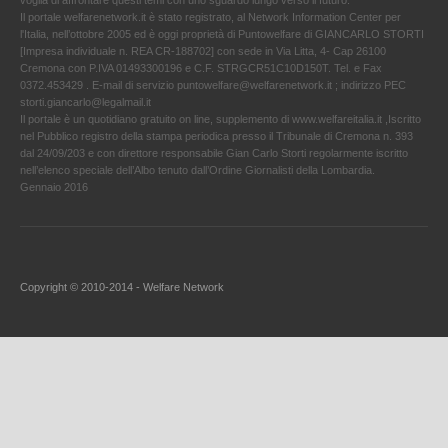
Il portale welfarenetwork.it è stato registrato, al Network Information Center per
l'Italia, nell’ottobre 2005 ed è oggi proprietà di Puntowelfare di GIANCARLO STORTI
[Impresa individuale n. REA CR-188702] con sede in Via Litta, 4- Cap 26100
Cremona con P.IVA 01493300196 e C.F. STRGCR51C10D150T. Tel. e Fax
0372.453429 . E-mail di servizio puntowelfare@welfarenetwork.it ; indirizzo PEC
storti.giancarlo@legalmail.it
Il portale è un quotidiano gratuito on line, supplemento di www.welfareitalia.it ,Iscritto
nel Pubblico registro della stampa periodica presso il Tribunale di Cremona n. 393
dal 24/09/203 e con direttore responsabile Gian Carlo Storti regolarmente iscritto
nell’elenco speciale dell’Albo tenuto dall’Ordine Giornalisti della Lombardia.
Gennaio 2016
Copyright © 2010-2014 - Welfare Network