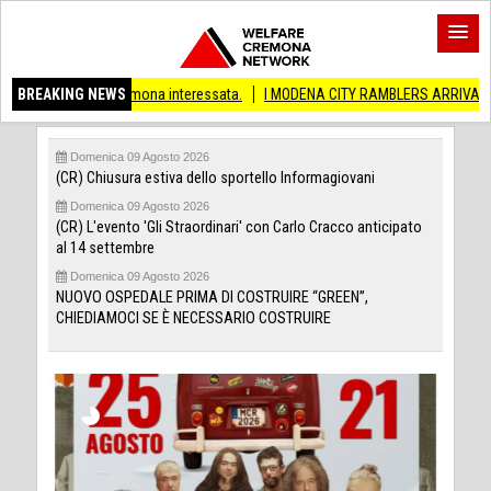
Cremona interessata.
BREAKING NEWS
I MODENA CITY RAMBLERS ARRIVANO A CREMA!
(CR)
Domenica 09 Agosto 2026
(CR) Chiusura estiva dello sportello Informagiovani
Domenica 09 Agosto 2026
(CR) L'evento 'Gli Straordinari' con Carlo Cracco anticipato
al 14 settembre
Domenica 09 Agosto 2026
NUOVO OSPEDALE PRIMA DI COSTRUIRE “GREEN”,
CHIEDIAMOCI SE È NECESSARIO COSTRUIRE