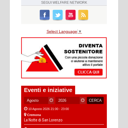
SEGUI
WELFARE NETWORK
Select Language
▼
Eventi e iniziative
10 Agosto 2026 21:00 - 23:00
Cremona
La Notte di San Lorenzo