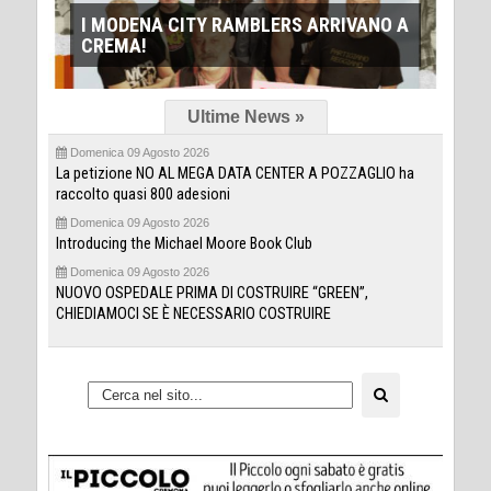
D
O A
LNotizie-Notte di San Lorenzo, in
s
Lombardia
Ultime News »
Domenica 09 Agosto 2026
La petizione NO AL MEGA DATA CENTER A POZZAGLIO ha
raccolto quasi 800 adesioni
Domenica 09 Agosto 2026
Introducing the Michael Moore Book Club
Domenica 09 Agosto 2026
NUOVO OSPEDALE PRIMA DI COSTRUIRE “GREEN”,
CHIEDIAMOCI SE È NECESSARIO COSTRUIRE