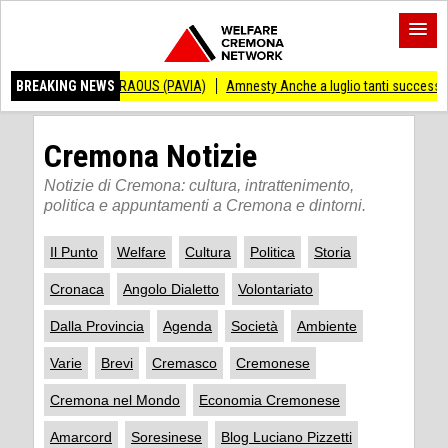
ANDRAOUS (PAVIA)
BREAKING NEWS
Amnesty Anche a luglio tanti successi ed ingiustizie
P
Cremona Notizie
Notizie di Cremona: cultura, intrattenimento,
politica e appuntamenti a Cremona e dintorni.
Il Punto
Welfare
Cultura
Politica
Storia
Cronaca
Angolo Dialetto
Volontariato
Dalla Provincia
Agenda
Società
Ambiente
Varie
Brevi
Cremasco
Cremonese
Cremona nel Mondo
Economia Cremonese
Amarcord
Soresinese
Blog Luciano Pizzetti