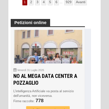
1
2
3
4
5
6
...
929
Avanti
Petizioni online
Venerdì 31 Luglio 2026
NO AL MEGA DATA CENTER A
POZZAGLIO
L'intelligenza Artificiale va posta al servizio
dell'umanità, non viceversa.
778
Firme raccolte: