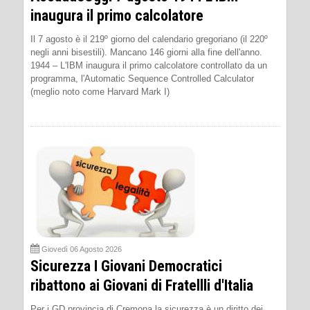
inaugura il primo calcolatore
Il 7 agosto è il 219º giorno del calendario gregoriano (il 220º
negli anni bisestili). Mancano 146 giorni alla fine dell'anno.
1944 – L'IBM inaugura il primo calcolatore controllato da un
programma, l'Automatic Sequence Controlled Calculator
(meglio noto come Harvard Mark I)
Giovedì 06 Agosto 2026
Sicurezza I Giovani Democratici
ribattono ai Giovani di Fratellli d'Italia
Per i GD provincia di Cremona la sicurezza è un diritto dei