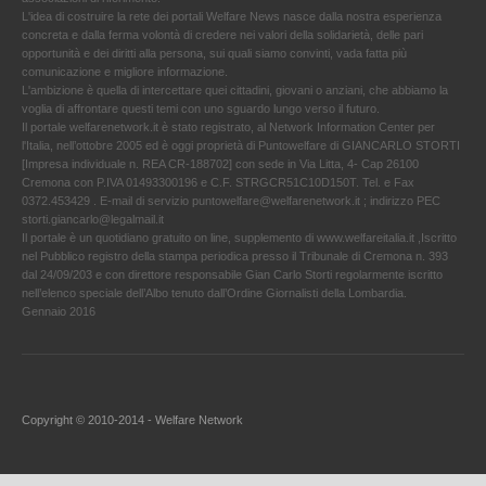
L'idea di costruire la rete dei portali Welfare News nasce dalla nostra esperienza
concreta e dalla ferma volontà di credere nei valori della solidarietà, delle pari
opportunità e dei diritti alla persona, sui quali siamo convinti, vada fatta più
comunicazione e migliore informazione.
L'ambizione è quella di intercettare quei cittadini, giovani o anziani, che abbiamo la
voglia di affrontare questi temi con uno sguardo lungo verso il futuro.
Il portale welfarenetwork.it è stato registrato, al Network Information Center per
l'Italia, nell’ottobre 2005 ed è oggi proprietà di Puntowelfare di GIANCARLO STORTI
[Impresa individuale n. REA CR-188702] con sede in Via Litta, 4- Cap 26100
Cremona con P.IVA 01493300196 e C.F. STRGCR51C10D150T. Tel. e Fax
0372.453429 . E-mail di servizio puntowelfare@welfarenetwork.it ; indirizzo PEC
storti.giancarlo@legalmail.it
Il portale è un quotidiano gratuito on line, supplemento di www.welfareitalia.it ,Iscritto
nel Pubblico registro della stampa periodica presso il Tribunale di Cremona n. 393
dal 24/09/203 e con direttore responsabile Gian Carlo Storti regolarmente iscritto
nell’elenco speciale dell’Albo tenuto dall’Ordine Giornalisti della Lombardia.
Gennaio 2016
Copyright © 2010-2014 - Welfare Network