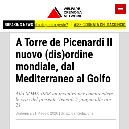
gnificato di questo gesto?
BREAKING NEWS
AISE GIORNATA DEL SACRIFICIO DEL LAVORO ITAL
A Torre de Picenardi Il
nuovo (dis)ordine
mondiale, dal
Mediterraneo al Golfo
Alla SOMS 1908 un incontro per comprendere
le crisi del presente Venerdì 5 giugno alle ore
21
Domenica 31 Maggio 2026
|
Scritto da
Redazione