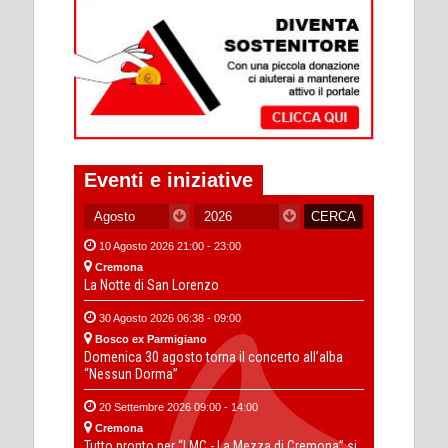
Eventi e iniziative
10 Agosto 2026 21:00 - 23:00
Cremona
La Notte di San Lorenzo
30 Agosto 2026 06:38 - 09:00
Bosco ex Parmigiano
Domenica 30 agosto torna il concerto all’alba
“Nessun Dorma”
20 Settembre 2026 09:00 - 14:00
Cremona
Tutto pronto per “LMC - La Mezza di Cremona” si