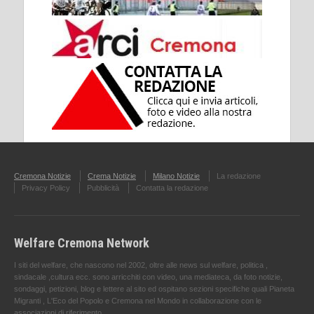
Cremona Notizie
Crema Notizie
Milano Notizie
La redazione
Privacy Policy
Pubblicità
Contatta la redazione
Welfare Cremona Network
I siti del welfare, che nascono nel 2002, oltre alle news sul welfare, politica ,
sindacale ,cultura ecc. sono arricchiti con video, una mediateca, da foto notizie,
sondaggi, petizioni, blog e lettere al sito ed ospitano sezioni specifiche quali Pianeta
Migranti , L'Eco del Popolo e Cremona nel Mondo in collaborazione con le
associazioni di riferimento.