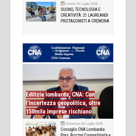
Lunedì 20 Luglio 2026
SUONO, TECNOLOGIA E
CREATIVITÀ: 21 LAUREANDI
PROTAGONISTI A CREMONA
Edilizia lombarda, CNA: Con
l’incertezza geopolitica, oltre
150mila imprese rischiano
Domenica 05 Luglio 2026
Consiglio CNA Lombardia
Pres. Bozzini:Competitività e