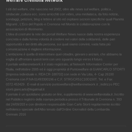
I siti del welfare, che nascono nel 2002, oltre alle news sul welfare, politica ,
sindacale ,cultura ecc. sono arricchiti con video, una mediateca, da foto notizie,
sondaggi, petizioni, blog e lettere al sito ed ospitano sezioni specifiche quali Pianeta
Migranti , L'Eco del Popolo e Cremona nel Mondo in collaborazione con le
associazioni di riferimento.
L'idea di costruire la rete dei portali Welfare News nasce dalla nostra esperienza
concreta e dalla ferma volontà di credere nei valori della solidarietà, delle pari
opportunità e dei diritti alla persona, sui quali siamo convinti, vada fatta più
comunicazione e migliore informazione.
L'ambizione è quella di intercettare quei cittadini, giovani o anziani, che abbiamo la
voglia di affrontare questi temi con uno sguardo lungo verso il futuro.
Il portale welfarenetwork.it è stato registrato, al Network Information Center per
l'Italia, nell’ottobre 2005 ed è oggi proprietà di Puntowelfare di GIANCARLO STORTI
[Impresa individuale n. REA CR-188702] con sede in Via Litta, 4- Cap 26100
Cremona con P.IVA 01493300196 e C.F. STRGCR51C10D150T. Tel. e Fax
0372.453429 . E-mail di servizio puntowelfare@welfarenetwork.it ; indirizzo PEC
storti.giancarlo@legalmail.it
Il portale è un quotidiano gratuito on line, supplemento di www.welfareitalia.it ,Iscritto
nel Pubblico registro della stampa periodica presso il Tribunale di Cremona n. 393
dal 24/09/203 e con direttore responsabile Gian Carlo Storti regolarmente iscritto
nell’elenco speciale dell’Albo tenuto dall’Ordine Giornalisti della Lombardia.
Gennaio 2016