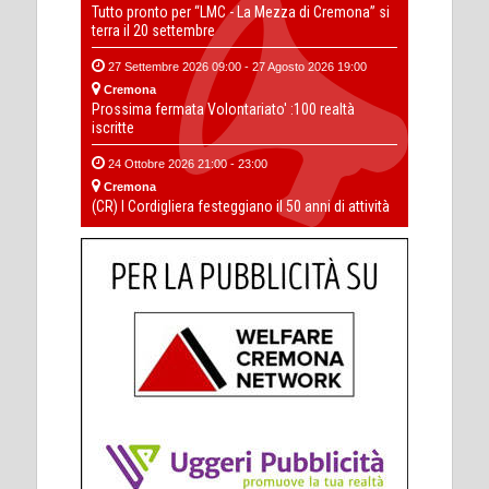
Tutto pronto per “LMC - La Mezza di Cremona” si
terra il 20 settembre
27 Settembre 2026 09:00 - 27 Agosto 2026 19:00
Cremona
Prossima fermata Volontariato' :100 realtà
iscritte
24 Ottobre 2026 21:00 - 23:00
Cremona
(CR) I Cordigliera festeggiano il 50 anni di attività