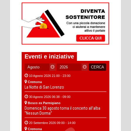
Eventi e iniziative
10 Agosto 2026 21:00 - 23:00
Cremona
La Notte di San Lorenzo
30 Agosto 2026 06:38 - 09:00
Bosco ex Parmigiano
Domenica 30 agosto torna il concerto all’alba
“Nessun Dorma”
20 Settembre 2026 09:00 - 14:00
Cremona