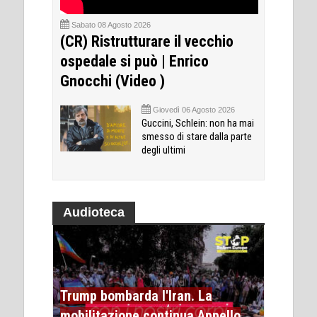
Sabato 08 Agosto 2026
(CR) Ristrutturare il vecchio
ospedale si può | Enrico
Gnocchi (Video )
Giovedì 06 Agosto 2026
Guccini, Schlein: non ha mai
smesso di stare dalla parte
degli ultimi
Audioteca
Trump bombarda l'Iran. La
mobilitazione continua Appello