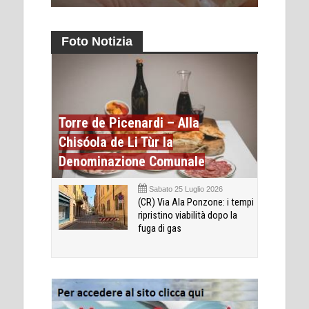
Foto Notizia
Torre de Picenardi – Alla
Chisóola de Li Tùr la
Denominazione Comunale
Sabato 25 Luglio 2026
(CR) Via Ala Ponzone: i tempi
ripristino viabilità dopo la
fuga di gas