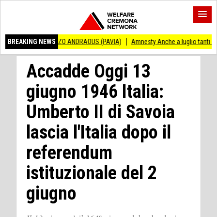
VINCENZO ANDRAOUS (PAVIA)
BREAKING NEWS
Amnesty Anche a luglio tanti successi ed ingiu
Accadde Oggi 13
giugno 1946 Italia:
Umberto II di Savoia
lascia l'Italia dopo il
referendum
istituzionale del 2
giugno