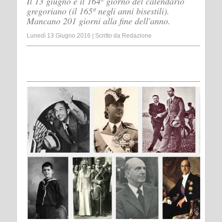
Il 13 giugno è il 164º giorno del calendario
gregoriano (il 165º negli anni bisestili).
Mancano 201 giorni alla fine dell'anno.
Lunedì 13 Giugno 2016
|
Scritto da
Redazione