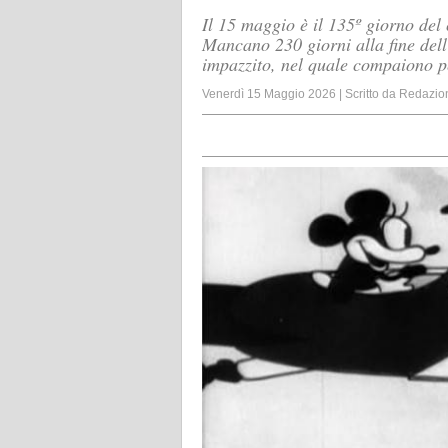
Il 15 maggio è il 135º giorno del 
Mancano 230 giorni alla fine del
impazzito, nel quale compaiono p
Venerdì 15 Maggio 2026
|
Scritto da
Redazio