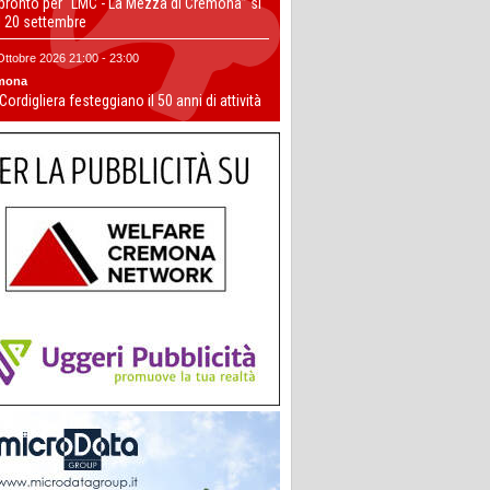
 pronto per “LMC - La Mezza di Cremona” si
il 20 settembre
Ottobre 2026 21:00 - 23:00
mona
 Cordigliera festeggiano il 50 anni di attività