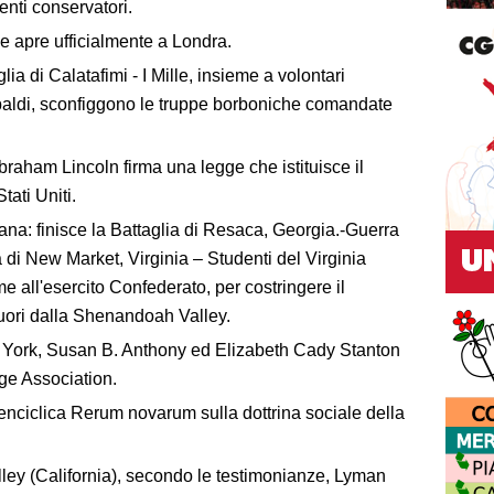
nti conservatori.
 apre ufficialmente a Londra.
ia di Calatafimi - I Mille, insieme a volontari
ibaldi, sconfiggono le truppe borboniche comandate
braham Lincoln firma una legge che istituisce il
tati Uniti.
na: finisce la Battaglia di Resaca, Georgia.-Guerra
 di New Market, Virginia – Studenti del Virginia
e all'esercito Confederato, per costringere il
uori dalla Shenandoah Valley.
 York, Susan B. Anthony ed Elizabeth Cady Stanton
ge Association.
enciclica Rerum novarum sulla dottrina sociale della
ley (California), secondo le testimonianze, Lyman