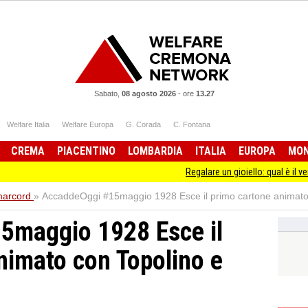
Sabato,
08 agosto 2026
-
ore
13.27
Welfare Italia
Welfare Europa
G. Corada
C. Fontana
CREMA
PIACENTINO
LOMBARDIA
ITALIA
EUROPA
MO
Regalare un gioiello: qual è il vero
arcord
»
AccaddeOggi #15maggio 1928 Esce il primo cartone animato
5maggio 1928 Esce il
nimato con Topolino e