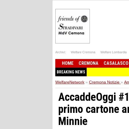
Archivi:
Welfare Cremona
Welfare Lombardia
HOME
CREMONA
CASALASCO
BREAKING NEWS
WelfareNetwork
»
Cremona Notizie
»
Am
AccaddeOggi #1
primo cartone a
Minnie