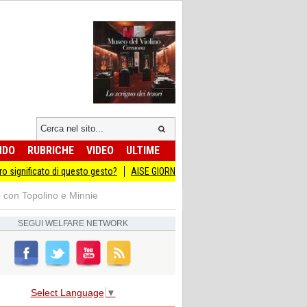
NDO
RUBRICHE
VIDEO
ULTIME
 significato di questo gesto?
AISE GIORNATA DEL SACRIFICIO DEL LAVORO IT
 con Topolino e Minnie
SEGUI
WELFARE NETWORK
Select Language
▼