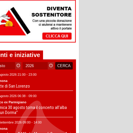
nti e iniziative
Agosto 2026 21:00 - 23:00
mona
tte di San Lorenzo
Agosto 2026 06:38 - 09:00
co ex Parmigiano
ica 30 agosto torna il concerto all’alba
un Dorma”
Settembre 2026 09:00 - 14:00
mona