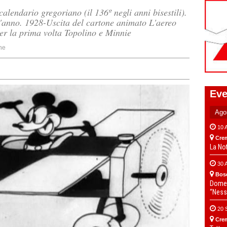
calendario gregoriano (il 136º negli anni bisestili).
l'anno. 1928-Uscita del cartone animato L'aereo
er la prima volta Topolino e Minnie
ne
Eve
10 
Cre
La No
30 
Bos
Domen
“Ness
20 
Cre