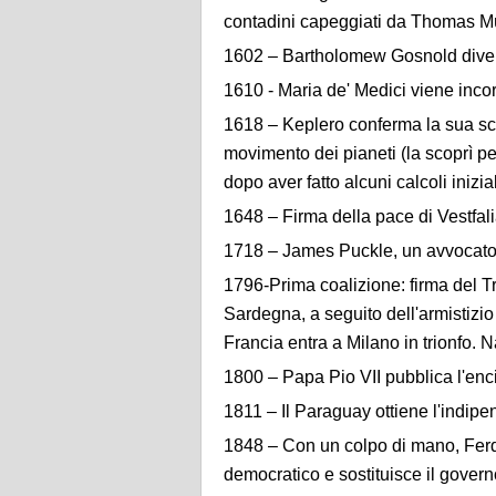
contadini capeggiati da Thomas M
1602 – Bartholomew Gosnold diven
1610 - Maria de' Medici viene inco
1618 – Keplero conferma la sua sco
movimento dei pianeti (la scoprì pe
dopo aver fatto alcuni calcoli inizial
1648 – Firma della pace di Vestfali
1718 – James Puckle, un avvocato d
1796-Prima coalizione: firma del Tra
Sardegna, a seguito dell'armistizi
Francia entra a Milano in trionfo.
1800 – Papa Pio VII pubblica l'encic
1811 – Il Paraguay ottiene l'indip
1848 – Con un colpo di mano, Ferdi
democratico e sostituisce il govern