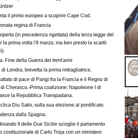
üntzer
ta il primo europeo a scoprire Cape Cod.
ronata regina di Francia
perta (in precedenza rigettata) della terza legge del
r la prima volta l'8 marzo, ma ben presto la scartò
i).
a. Fine della Guerra dei trent'anni
i Londra, brevetta la prima mitragliatrice.
ttato di pace di Parigi fra la Francia e il Regno di
o di Cherasco.-Prima coalizione: Napoleone I di
 Nasce la Repubblica Transpadana.
lica Diu Satis, sulla sua elezione al pontificato.
endenza dalla Spagna.
nando II delle Due Sicilie scioglie il parlamento
o costituzionale di Carlo Troja con un ministero