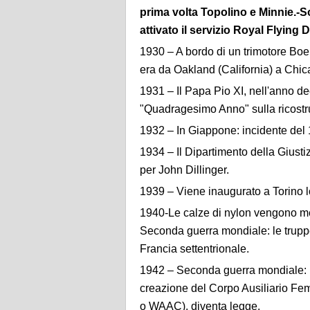
prima volta Topolino e Minnie.-So
attivato il servizio Royal Flying
1930 – A bordo di un trimotore Boei
era da Oakland (California) a Chicag
1931 – Il Papa Pio XI, nell'anno de
"Quadragesimo Anno" sulla ricostru
1932 – In Giappone: incidente del
1934 – Il Dipartimento della Giusti
per John Dillinger.
1939 – Viene inaugurato a Torino lo
1940-Le calze di nylon vengono mes
Seconda guerra mondiale: le trup
Francia settentrionale.
1942 – Seconda guerra mondiale: Ne
creazione del Corpo Ausiliario Fe
o WAAC), diventa legge.