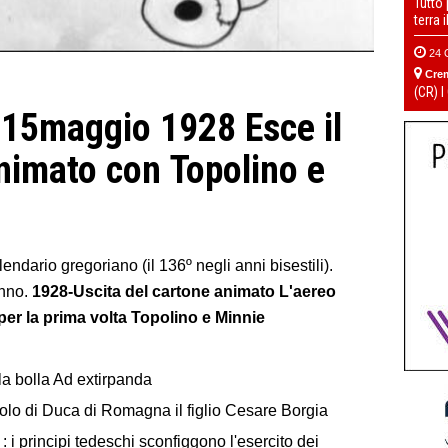
Tutto
terra 
24 
Cre
(CR) I
5maggio 1928 Esce il
animato con
Topolino e
lendario gregoriano (il 136º negli anni bisestili).
nno.
1928-Uscita del cartone animato L'aereo
er la prima volta Topolino e Minnie
a bolla Ad extirpanda
tolo di Duca di Romagna il figlio Cesare Borgia
 i principi tedeschi sconfiggono l'esercito dei