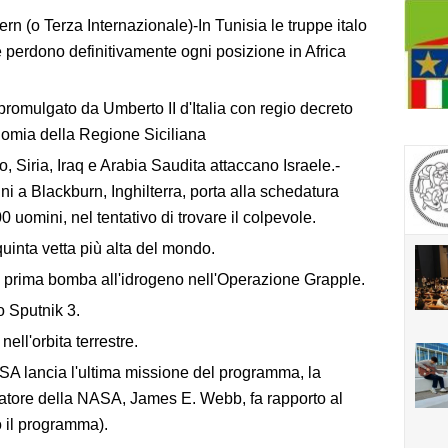
ern (o Terza Internazionale)-In Tunisia le truppe italo
e perdono definitivamente ogni posizione in Africa
promulgato da Umberto II d'Italia con regio decreto
onomia della Regione Siciliana
, Siria, Iraq e Arabia Saudita attaccano Israele.-
ni a Blackburn, Inghilterra, porta alla schedatura
00 uomini, nel tentativo di trovare il colpevole.
inta vetta più alta del mondo.
a prima bomba all'idrogeno nell'Operazione Grapple.
o Sputnik 3.
ell'orbita terrestre.
A lancia l'ultima missione del programma, la
ratore della NASA, James E. Webb, fa rapporto al
 il programma).