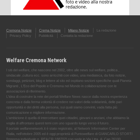
Cremona Notizie
Crema Notizie
Milano Notizie
La redazione
Privacy Policy
Pubblicità
Contatta la redazione
Welfare Cremona Network
I siti del welfare, che nascono nel 2002, oltre alle news sul welfare, politica ,
sindacale ,cultura ecc. sono arricchiti con video, una mediateca, da foto notizie,
sondaggi, petizioni, blog e lettere al sito ed ospitano sezioni specifiche quali Pianeta
Migranti , L'Eco del Popolo e Cremona nel Mondo in collaborazione con le
associazioni di riferimento.
L'idea di costruire la rete dei portali Welfare News nasce dalla nostra esperienza
concreta e dalla ferma volontà di credere nei valori della solidarietà, delle pari
opportunità e dei diritti alla persona, sui quali siamo convinti, vada fatta più
comunicazione e migliore informazione.
L'ambizione è quella di intercettare quei cittadini, giovani o anziani, che abbiamo la
voglia di affrontare questi temi con uno sguardo lungo verso il futuro.
Il portale welfarenetwork.it è stato registrato, al Network Information Center per
l'Italia, nell’ottobre 2005 ed è oggi proprietà di Puntowelfare di GIANCARLO STORTI
[Impresa individuale n. REA CR-188702] con sede in Via Litta, 4- Cap 26100