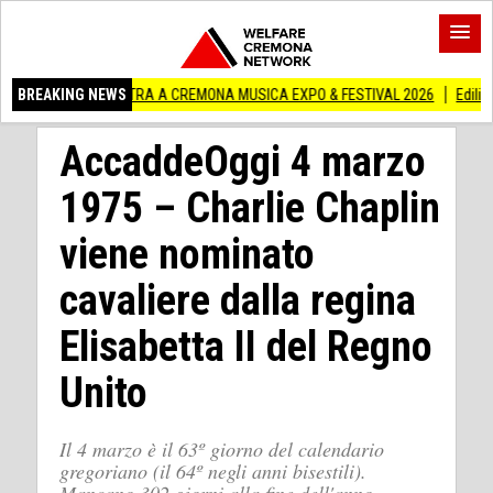
 MOSTRA A CREMONA MUSICA EXPO & FESTIVAL 2026
BREAKING NEWS
Edilizia lombarda, CNA
AccaddeOggi 4 marzo
1975 – Charlie Chaplin
viene nominato
cavaliere dalla regina
Elisabetta II del Regno
Unito
Il 4 marzo è il 63º giorno del calendario
gregoriano (il 64º negli anni bisestili).