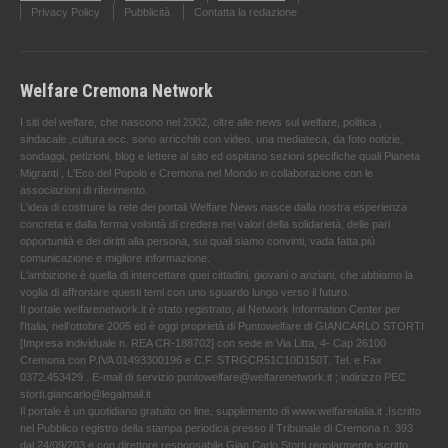
Privacy Policy
Pubblicità
Contatta la redazione
Welfare Cremona Network
I siti del welfare, che nascono nel 2002, oltre alle news sul welfare, politica ,
sindacale ,cultura ecc. sono arricchiti con video, una mediateca, da foto notizie,
sondaggi, petizioni, blog e lettere al sito ed ospitano sezioni specifiche quali Pianeta
Migranti , L'Eco del Popolo e Cremona nel Mondo in collaborazione con le
associazioni di riferimento.
L'idea di costruire la rete dei portali Welfare News nasce dalla nostra esperienza
concreta e dalla ferma volontà di credere nei valori della solidarietà, delle pari
opportunità e dei diritti alla persona, sui quali siamo convinti, vada fatta più
comunicazione e migliore informazione.
L'ambizione è quella di intercettare quei cittadini, giovani o anziani, che abbiamo la
voglia di affrontare questi temi con uno sguardo lungo verso il futuro.
Il portale welfarenetwork.it è stato registrato, al Network Information Center per
l'Italia, nell’ottobre 2005 ed è oggi proprietà di Puntowelfare di GIANCARLO STORTI
[Impresa individuale n. REA CR-188702] con sede in Via Litta, 4- Cap 26100
Cremona con P.IVA 01493300196 e C.F. STRGCR51C10D150T. Tel. e Fax
0372.453429 . E-mail di servizio puntowelfare@welfarenetwork.it ; indirizzo PEC
storti.giancarlo@legalmail.it
Il portale è un quotidiano gratuito on line, supplemento di www.welfareitalia.it ,Iscritto
nel Pubblico registro della stampa periodica presso il Tribunale di Cremona n. 393
dal 24/09/203 e con direttore responsabile Gian Carlo Storti regolarmente iscritto