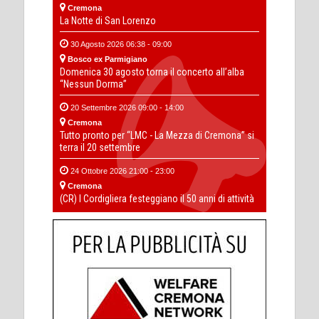
Cremona
La Notte di San Lorenzo
30 Agosto 2026 06:38 - 09:00
Bosco ex Parmigiano
Domenica 30 agosto torna il concerto all’alba
“Nessun Dorma”
20 Settembre 2026 09:00 - 14:00
Cremona
Tutto pronto per “LMC - La Mezza di Cremona” si
terra il 20 settembre
24 Ottobre 2026 21:00 - 23:00
Cremona
(CR) I Cordigliera festeggiano il 50 anni di attività