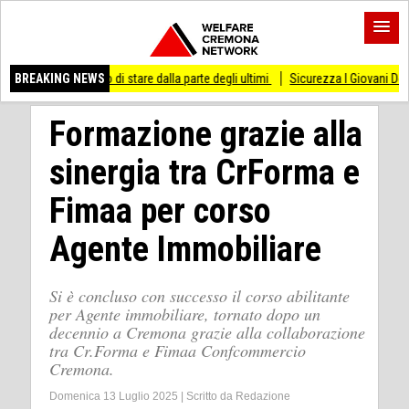
esso di stare dalla parte degli ultimi
BREAKING NEWS
Sicurezza I Giovani Democratici ribattono 
Formazione grazie alla
sinergia tra CrForma e
Fimaa per corso
Agente Immobiliare
Si è concluso con successo il corso abilitante
per Agente immobiliare, tornato dopo un
decennio a Cremona grazie alla collaborazione
tra Cr.Forma e Fimaa Confcommercio
Cremona.
Domenica 13 Luglio 2025
|
Scritto da
Redazione