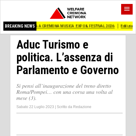
TRA A CREMONA MUSICA EXPO & FESTIVAL 2026
BREAKING NEWS
Edilizia lombarda, CNA: Con
Aduc Turismo e
politica. L’assenza di
Parlamento e Governo
Si pensi all’inaugurazione del treno diretto
Roma/Pompei… con una corsa una volta al
mese (3).
Sabato 22 Luglio 2023
|
Scritto da
Redazione