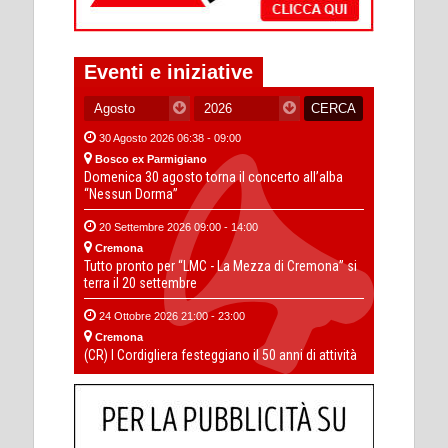
Eventi e iniziative
30 Agosto 2026 06:38 - 09:00
Bosco ex Parmigiano
Domenica 30 agosto torna il concerto all’alba
“Nessun Dorma”
20 Settembre 2026 09:00 - 14:00
Cremona
Tutto pronto per “LMC - La Mezza di Cremona” si
terra il 20 settembre
24 Ottobre 2026 21:00 - 23:00
Cremona
(CR) I Cordigliera festeggiano il 50 anni di attività