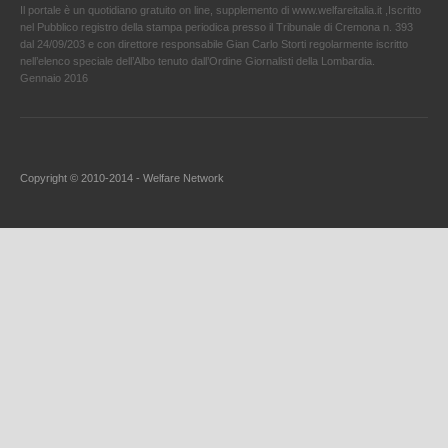
Il portale è un quotidiano gratuito on line, supplemento di www.welfareitalia.it ,Iscritto
nel Pubblico registro della stampa periodica presso il Tribunale di Cremona n. 393
dal 24/09/203 e con direttore responsabile Gian Carlo Storti regolarmente iscritto
nell’elenco speciale dell’Albo tenuto dall’Ordine Giornalisti della Lombardia.
Gennaio 2016
Copyright © 2010-2014 - Welfare Network