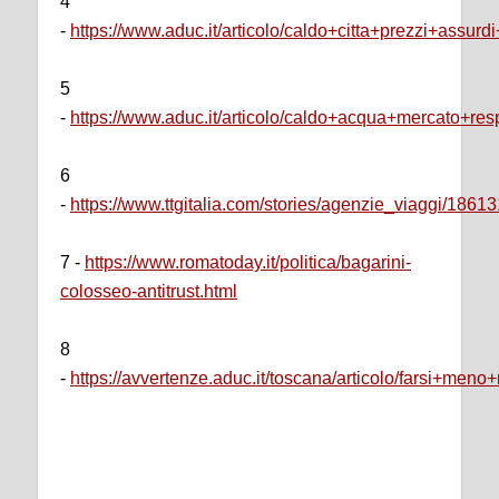
4
-
https://www.aduc.it/articolo/caldo+citta+prezzi+assu
5
-
https://www.aduc.it/articolo/caldo+acqua+mercato+r
6
-
https://www.ttgitalia.com/stories/agenzie_viaggi/186
7 -
https://www.romatoday.it/politica/bagarini-
colosseo-antitrust.html
8
-
https://avvertenze.aduc.it/toscana/articolo/farsi+m