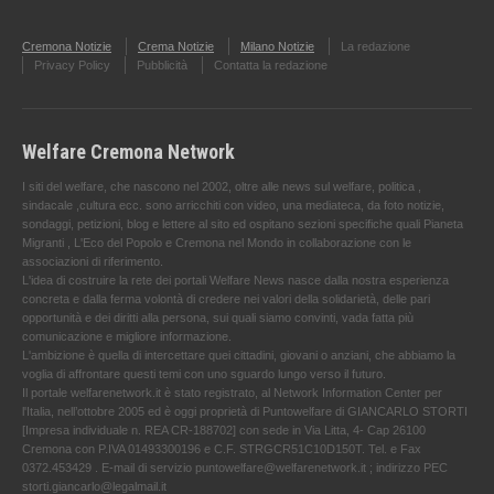
Cremona Notizie
Crema Notizie
Milano Notizie
La redazione
Privacy Policy
Pubblicità
Contatta la redazione
Welfare Cremona Network
I siti del welfare, che nascono nel 2002, oltre alle news sul welfare, politica ,
sindacale ,cultura ecc. sono arricchiti con video, una mediateca, da foto notizie,
sondaggi, petizioni, blog e lettere al sito ed ospitano sezioni specifiche quali Pianeta
Migranti , L'Eco del Popolo e Cremona nel Mondo in collaborazione con le
associazioni di riferimento.
L'idea di costruire la rete dei portali Welfare News nasce dalla nostra esperienza
concreta e dalla ferma volontà di credere nei valori della solidarietà, delle pari
opportunità e dei diritti alla persona, sui quali siamo convinti, vada fatta più
comunicazione e migliore informazione.
L'ambizione è quella di intercettare quei cittadini, giovani o anziani, che abbiamo la
voglia di affrontare questi temi con uno sguardo lungo verso il futuro.
Il portale welfarenetwork.it è stato registrato, al Network Information Center per
l'Italia, nell’ottobre 2005 ed è oggi proprietà di Puntowelfare di GIANCARLO STORTI
[Impresa individuale n. REA CR-188702] con sede in Via Litta, 4- Cap 26100
Cremona con P.IVA 01493300196 e C.F. STRGCR51C10D150T. Tel. e Fax
0372.453429 . E-mail di servizio puntowelfare@welfarenetwork.it ; indirizzo PEC
storti.giancarlo@legalmail.it