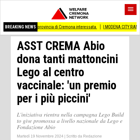
 Anche provincia di Cremona interessata.
BREAKING NEWS
I MODENA CITY RAMBLERS ARRIVA
ASST CREMA Abio
dona tanti mattoncini
Lego al centro
vaccinale: 'un premio
per i più piccini'
L'iniziativa rientra nella campagna Lego Build
to give promossa a livello nazionale da Lego e
Fondazione Abio
Martedì 19 Novembre 2024
|
Scritto da
Redazione