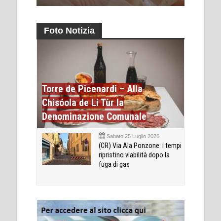
Foto Notizia
Torre de Picenardi – Alla
Chisóola de Li Tùr la
Denominazione Comunale
Sabato 25 Luglio 2026
(CR) Via Ala Ponzone: i tempi
ripristino viabilità dopo la
fuga di gas