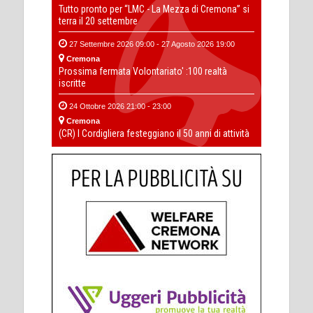
Tutto pronto per “LMC - La Mezza di Cremona” si
terra il 20 settembre
27 Settembre 2026 09:00 - 27 Agosto 2026 19:00
Cremona
Prossima fermata Volontariato' :100 realtà
iscritte
24 Ottobre 2026 21:00 - 23:00
Cremona
(CR) I Cordigliera festeggiano il 50 anni di attività