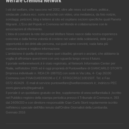
Welfare Cremona Network
I siti del welfare, che nascono nel 2002, oltre alle news sul welfare, politica ,
sindacale ,cultura ecc. sono arricchiti con video, una mediateca, da foto notizie,
sondaggi, petizioni, blog e lettere al sito ed ospitano sezioni specifiche quali Pianeta
Migranti , L'Eco del Popolo e Cremona nel Mondo in collaborazione con le
associazioni di riferimento.
L'idea di costruire la rete dei portali Welfare News nasce dalla nostra esperienza
concreta e dalla ferma volontà di credere nei valori della solidarietà, delle pari
opportunità e dei diritti alla persona, sui quali siamo convinti, vada fatta più
comunicazione e migliore informazione.
L'ambizione è quella di intercettare quei cittadini, giovani o anziani, che abbiamo la
voglia di affrontare questi temi con uno sguardo lungo verso il futuro.
Il portale welfarenetwork.it è stato registrato, al Network Information Center per
l'Italia, nell’ottobre 2005 ed è oggi proprietà di Puntowelfare di GIANCARLO STORTI
[Impresa individuale n. REA CR-188702] con sede in Via Litta, 4- Cap 26100
Cremona con P.IVA 01493300196 e C.F. STRGCR51C10D150T. Tel. e Fax
0372.453429 . E-mail di servizio puntowelfare@welfarenetwork.it ; indirizzo PEC
storti.giancarlo@legalmail.it
Il portale è un quotidiano gratuito on line, supplemento di www.welfareitalia.it ,Iscritto
nel Pubblico registro della stampa periodica presso il Tribunale di Cremona n. 393
dal 24/09/203 e con direttore responsabile Gian Carlo Storti regolarmente iscritto
nell’elenco speciale dell’Albo tenuto dall’Ordine Giornalisti della Lombardia.
Gennaio 2016