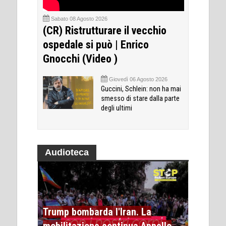
Sabato 08 Agosto 2026
(CR) Ristrutturare il vecchio
ospedale si può | Enrico
Gnocchi (Video )
Giovedì 06 Agosto 2026
Guccini, Schlein: non ha mai
smesso di stare dalla parte
degli ultimi
Audioteca
Trump bombarda l'Iran. La
mobilitazione continua Appello