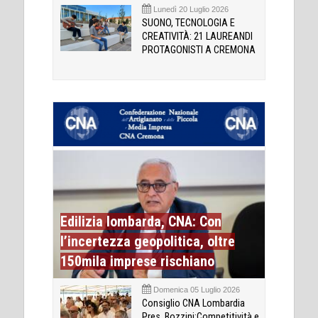
Lunedì 20 Luglio 2026
SUONO, TECNOLOGIA E
CREATIVITÀ: 21 LAUREANDI
PROTAGONISTI A CREMONA
Edilizia lombarda, CNA: Con
l’incertezza geopolitica, oltre
150mila imprese rischiano
Domenica 05 Luglio 2026
Consiglio CNA Lombardia
Pres. Bozzini:Competitività e