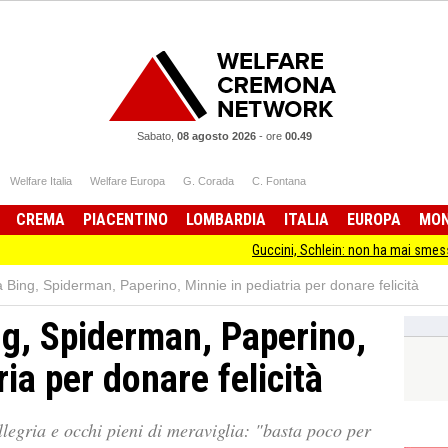
Sabato,
08 agosto 2026
-
ore
00.49
Welfare Italia
Welfare Europa
G. Corada
C. Fontana
CREMA
PIACENTINO
LOMBARDIA
ITALIA
EUROPA
MO
Guccini, Schlein: non ha mai smesso di
ing, Spiderman, Paperino, Minnie in pediatria per donare felicità
g, Spiderman, Paperino,
ria per donare felicità
allegria e occhi pieni di meraviglia: "basta poco per