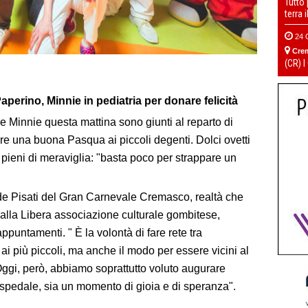
Tutto
terra 
24 
Cre
(CR) I
erino, Minnie in pediatria per donare felicità
Minnie questa mattina sono giunti al reparto di
re una buona Pasqua ai piccoli degenti. Dolci ovetti
i pieni di meraviglia: "basta poco per strappare un
e Pisati del Gran Carnevale Cremasco, realtà che
alla Libera associazione culturale gombitese,
untamenti. " È la volontà di fare rete tra
ai più piccoli, ma anche il modo per essere vicini al
Oggi, però, abbiamo soprattutto voluto augurare
pedale, sia un momento di gioia e di speranza".