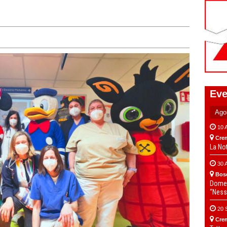
Eve
10 
Cre
La No
30 
Bos
Domen
“Ness
20 
Cre