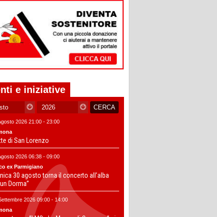
nti e iniziative
Agosto 2026 21:00 - 23:00
mona
tte di San Lorenzo
Agosto 2026 06:38 - 09:00
co ex Parmigiano
ica 30 agosto torna il concerto all’alba
un Dorma”
Settembre 2026 09:00 - 14:00
mona