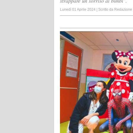
strappare un sorriso ai bimbi".
Lunedì 01 Aprile 2024
|
Scritto da
Redazione