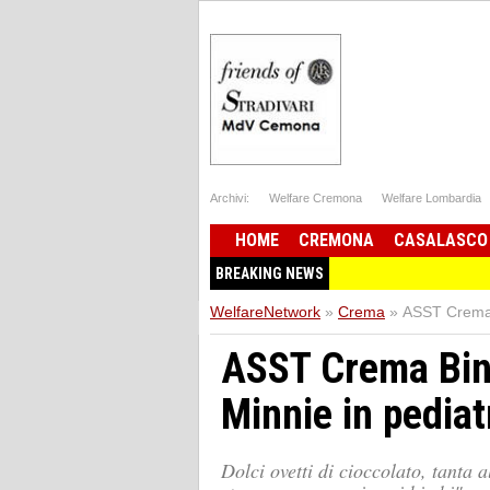
Archivi:
Welfare Cremona
Welfare Lombardia
HOME
CREMONA
CASALASCO
BREAKING NEWS
WelfareNetwork
»
Crema
»
ASST Crema B
ASST Crema Bin
Minnie in pediat
Dolci ovetti di cioccolato, tanta 