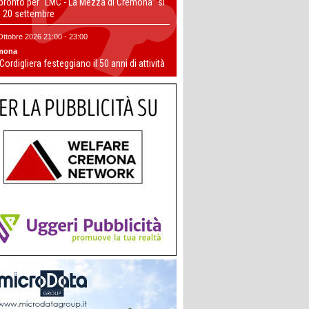
 pronto per “LMC - La Mezza di Cremona” si
il 20 settembre
Ottobre 2026 21:00 - 23:00
mona
 Cordigliera festeggiano il 50 anni di attività