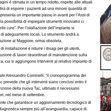
ini è stimata in un tempo ridotto, rispetto alle attuali
irà di esporre i pazienti ad una minore quantità di
presenta un importante passo in avanti per l’Asst di
 possibilità di impiegare strumenti innovativi ci
lle cure”. Per l’istallazione dell’impianto si
 di adeguamento locali. Lo strumento andrà a
tazione al Maggiore, ormai obsoleta.
i installazione e ridurre i disagi per gli utenti,
zione di lavori straordinari di manutenzione sulla
, cui si aggiungono interventi al relativo impianto di
rale Alessandro Cominelli: “il cronoprogramma dei
c prevede che gli interventi siano conclusi entro il
nzione della nuova Tac, ultimato il necessario
ri, nel mese di settembre.
tante che garantisce un aggiornamento tecnologico di
 diagnostica sempre più all’avanguardia, capace di