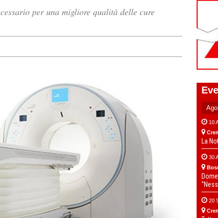
essario per una migliore qualità delle cure
Eve
10 
Cre
La No
30 
Bos
Domen
“Ness
20 
Cre