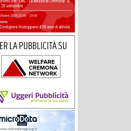
 pronto per “LMC - La Mezza di Cremona” si
il 20 settembre
Ottobre 2026 21:00 - 23:00
mona
 Cordigliera festeggiano il 50 anni di attività