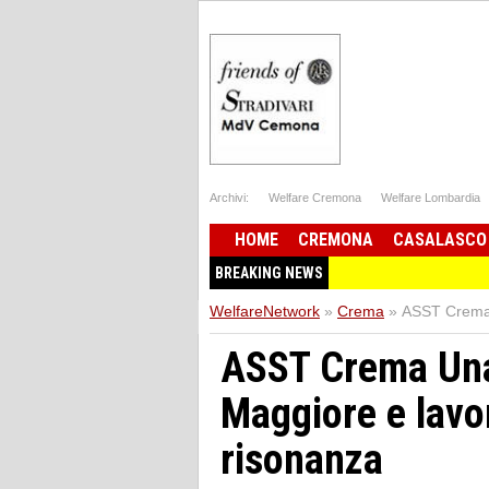
Archivi:
Welfare Cremona
Welfare Lombardia
HOME
CREMONA
CASALASCO
BREAKING NEWS
WelfareNetwork
»
Crema
»
ASST Crema U
ASST Crema Una
Maggiore e lavori
risonanza