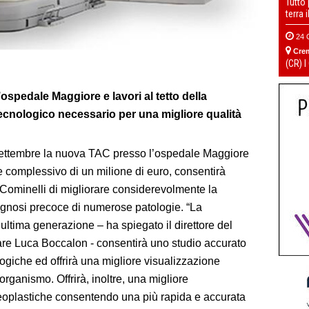
Tutto
terra 
24 
Cre
(CR) I
pedale Maggiore e lavori al tetto della
cnologico necessario per una migliore qualità
settembre la nuova TAC presso l’ospedale Maggiore
e complessivo di un milione di euro, consentirà
Cominelli di migliorare considerevolmente la
iagnosi precoce di numerose patologie. “La
ltima generazione – ha spiegato il direttore del
are Luca Boccalon - consentirà uno studio accurato
ogiche ed offrirà una migliore visualizzazione
’organismo. Offrirà, inoltre, una migliore
neoplastiche consentendo una più rapida e accurata