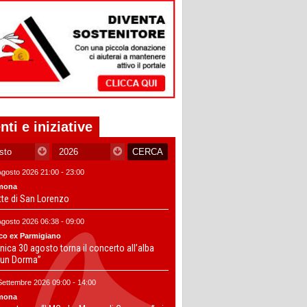
nti e iniziative
Agosto 2026 21:00 - 23:00
mona
tte di San Lorenzo
Agosto 2026 06:38 - 09:00
co ex Parmigiano
ica 30 agosto torna il concerto all’alba
un Dorma”
Settembre 2026 09:00 - 14:00
mona