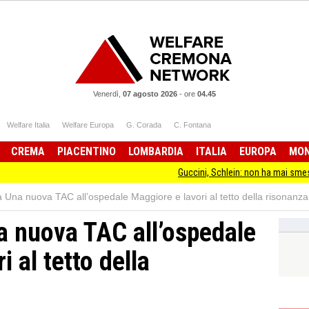
Venerdì,
07 agosto 2026
-
ore
04.45
Welfare Italia
Welfare Europa
G. Corada
C. Fontana
CREMA
PIACENTINO
LOMBARDIA
ITALIA
EUROPA
MO
Guccini, Schlein: non ha mai smesso d
na nuova TAC all’ospedale Maggiore e lavori al tetto della risonanza
 nuova TAC all’ospedale
 al tetto della