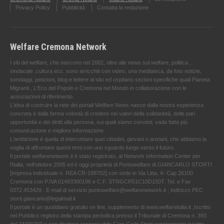
Privacy Policy
Pubblicità
Contatta la redazione
Welfare Cremona Network
I siti del welfare, che nascono nel 2002, oltre alle news sul welfare, politica ,
sindacale ,cultura ecc. sono arricchiti con video, una mediateca, da foto notizie,
sondaggi, petizioni, blog e lettere al sito ed ospitano sezioni specifiche quali Pianeta
Migranti , L'Eco del Popolo e Cremona nel Mondo in collaborazione con le
associazioni di riferimento.
L'idea di costruire la rete dei portali Welfare News nasce dalla nostra esperienza
concreta e dalla ferma volontà di credere nei valori della solidarietà, delle pari
opportunità e dei diritti alla persona, sui quali siamo convinti, vada fatta più
comunicazione e migliore informazione.
L'ambizione è quella di intercettare quei cittadini, giovani o anziani, che abbiamo la
voglia di affrontare questi temi con uno sguardo lungo verso il futuro.
Il portale welfarenetwork.it è stato registrato, al Network Information Center per
l'Italia, nell’ottobre 2005 ed è oggi proprietà di Puntowelfare di GIANCARLO STORTI
[Impresa individuale n. REA CR-188702] con sede in Via Litta, 4- Cap 26100
Cremona con P.IVA 01493300196 e C.F. STRGCR51C10D150T. Tel. e Fax
0372.453429 . E-mail di servizio puntowelfare@welfarenetwork.it ; indirizzo PEC
storti.giancarlo@legalmail.it
Il portale è un quotidiano gratuito on line, supplemento di www.welfareitalia.it ,Iscritto
nel Pubblico registro della stampa periodica presso il Tribunale di Cremona n. 393
dal 24/09/203 e con direttore responsabile Gian Carlo Storti regolarmente iscritto