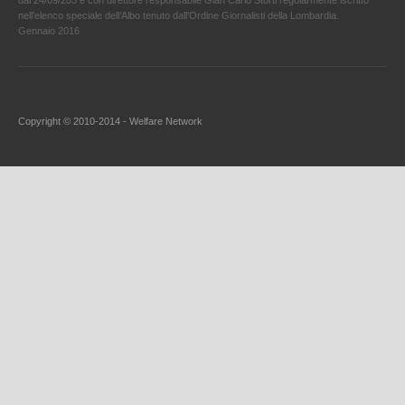
nell’elenco speciale dell’Albo tenuto dall’Ordine Giornalisti della Lombardia.
Gennaio 2016
Copyright © 2010-2014 - Welfare Network