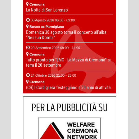
Cremona
La Notte di San Lorenzo
30 Agosto 2026 06:38 - 09:00
Bosco ex Parmigiano
Domenica 30 agosto torna il concerto all’alba
“Nessun Dorma”
20 Settembre 2026 09:00 - 14:00
Cremona
Tutto pronto per “LMC - La Mezza di Cremona” si
terra il 20 settembre
24 Ottobre 2026 21:00 - 23:00
Cremona
(CR) I Cordigliera festeggiano il 50 anni di attività