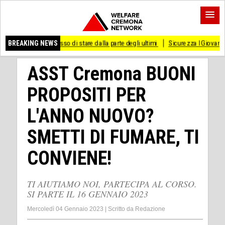
smesso di stare dalla parte degli ultimi
BREAKING NEWS
Sicurezza I Giovani Democratici ribatto
ASST Cremona BUONI
PROPOSITI PER
L'ANNO NUOVO?
SMETTI DI FUMARE, TI
CONVIENE!
TI AIUTIAMO NOI, PARTECIPA AL CORSO.
SI PARTE IL 16 GENNAIO 2023
Mercoledì 04 Gennaio 2023
|
Scritto da
Redazione