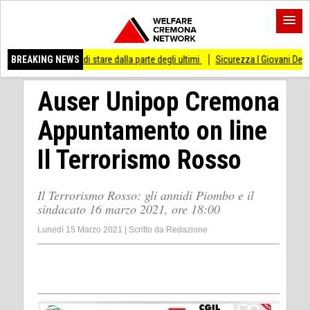
sso di stare dalla parte degli ultimi
BREAKING NEWS
Sicurezza I Giovani Democratici ribattono 
Auser Unipop Cremona
Appuntamento on line
Il Terrorismo Rosso
Il Terrorismo Rosso: gli annidi Piombo e il
sindacato 16 marzo 2021, ore 18:00
Lunedì 15 Marzo 2021
|
Scritto da
Redazione