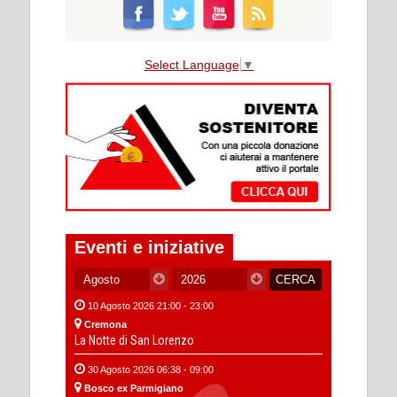
Select Language
▼
Eventi e iniziative
10 Agosto 2026 21:00 - 23:00
Cremona
La Notte di San Lorenzo
30 Agosto 2026 06:38 - 09:00
Bosco ex Parmigiano