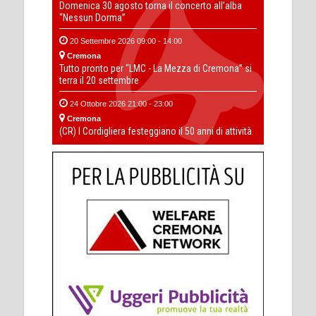
Domenica 30 agosto torna il concerto all’alba
“Nessun Dorma”
20 Settembre 2026 09:00 - 14:00
Cremona
Tutto pronto per “LMC - La Mezza di Cremona” si
terra il 20 settembre
24 Ottobre 2026 21:00 - 23:00
Cremona
(CR) I Cordigliera festeggiano il 50 anni di attività