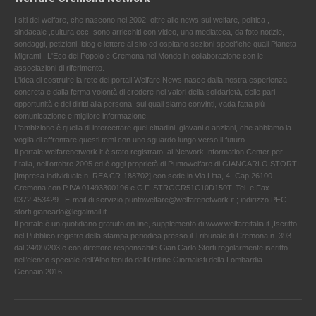
I siti del welfare, che nascono nel 2002, oltre alle news sul welfare, politica ,
sindacale ,cultura ecc. sono arricchiti con video, una mediateca, da foto notizie,
sondaggi, petizioni, blog e lettere al sito ed ospitano sezioni specifiche quali Pianeta
Migranti , L'Eco del Popolo e Cremona nel Mondo in collaborazione con le
associazioni di riferimento.
L'idea di costruire la rete dei portali Welfare News nasce dalla nostra esperienza
concreta e dalla ferma volontà di credere nei valori della solidarietà, delle pari
opportunità e dei diritti alla persona, sui quali siamo convinti, vada fatta più
comunicazione e migliore informazione.
L'ambizione è quella di intercettare quei cittadini, giovani o anziani, che abbiamo la
voglia di affrontare questi temi con uno sguardo lungo verso il futuro.
Il portale welfarenetwork.it è stato registrato, al Network Information Center per
l'Italia, nell’ottobre 2005 ed è oggi proprietà di Puntowelfare di GIANCARLO STORTI
[Impresa individuale n. REA CR-188702] con sede in Via Litta, 4- Cap 26100
Cremona con P.IVA 01493300196 e C.F. STRGCR51C10D150T. Tel. e Fax
0372.453429 . E-mail di servizio puntowelfare@welfarenetwork.it ; indirizzo PEC
storti.giancarlo@legalmail.it
Il portale è un quotidiano gratuito on line, supplemento di www.welfareitalia.it ,Iscritto
nel Pubblico registro della stampa periodica presso il Tribunale di Cremona n. 393
dal 24/09/203 e con direttore responsabile Gian Carlo Storti regolarmente iscritto
nell’elenco speciale dell’Albo tenuto dall’Ordine Giornalisti della Lombardia.
Gennaio 2016