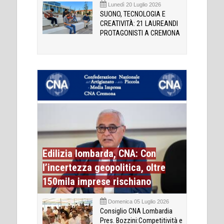
Lunedì 20 Luglio 2026
SUONO, TECNOLOGIA E
CREATIVITÀ: 21 LAUREANDI
PROTAGONISTI A CREMONA
Edilizia lombarda, CNA: Con
l’incertezza geopolitica, oltre
150mila imprese rischiano
Domenica 05 Luglio 2026
Consiglio CNA Lombardia
Pres. Bozzini:Competitività e