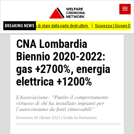
messo di stare dalla parte degli ultimi
BREAKING NEWS
Sicurezza I Giovani Democratici ribatton
CNA Lombardia
Biennio 2020-2022:
gas +2700%, energia
elettrica +1200%
L’Associazione: “Punito il comportamento
virtuoso di chi ha installato impianti per
l’autoconsumo da fonti rinnovabili”
Domenica 30 Ottobre 2022
|
Scritto da
Redazione