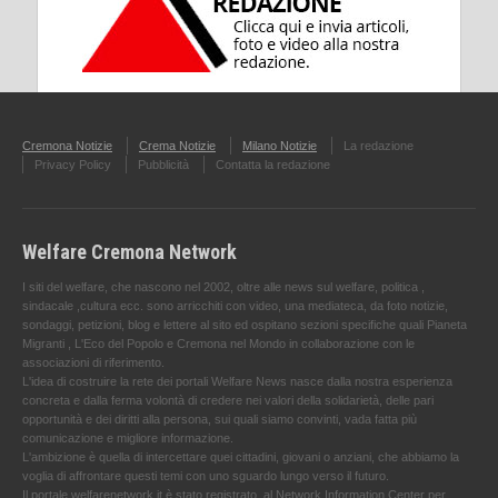
Cremona Notizie
Crema Notizie
Milano Notizie
La redazione
Privacy Policy
Pubblicità
Contatta la redazione
Welfare Cremona Network
I siti del welfare, che nascono nel 2002, oltre alle news sul welfare, politica ,
sindacale ,cultura ecc. sono arricchiti con video, una mediateca, da foto notizie,
sondaggi, petizioni, blog e lettere al sito ed ospitano sezioni specifiche quali Pianeta
Migranti , L'Eco del Popolo e Cremona nel Mondo in collaborazione con le
associazioni di riferimento.
L'idea di costruire la rete dei portali Welfare News nasce dalla nostra esperienza
concreta e dalla ferma volontà di credere nei valori della solidarietà, delle pari
opportunità e dei diritti alla persona, sui quali siamo convinti, vada fatta più
comunicazione e migliore informazione.
L'ambizione è quella di intercettare quei cittadini, giovani o anziani, che abbiamo la
voglia di affrontare questi temi con uno sguardo lungo verso il futuro.
Il portale welfarenetwork.it è stato registrato, al Network Information Center per