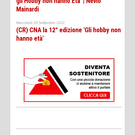
gli Hobby non hanno Eta' | Nevio
Mainardi
Mercoledì 28 Settembre 2022
(CR) CNA la 12° edizione 'Gli hobby non
hanno età'