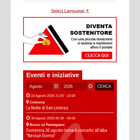
Select Language
▼
Eventi e iniziative
10 Agosto 2026 21:00 - 23:00
Cremona
La Notte di San Lorenzo
30 Agosto 2026 06:38 - 09:00
Bosco ex Parmigiano
Domenica 30 agosto torna il concerto all’alba
“Nessun Dorma”