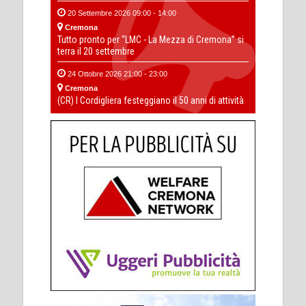
20 Settembre 2026 09:00 - 14:00
Cremona
Tutto pronto per “LMC - La Mezza di Cremona” si
terra il 20 settembre
24 Ottobre 2026 21:00 - 23:00
Cremona
(CR) I Cordigliera festeggiano il 50 anni di attività