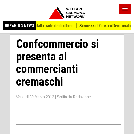
re dalla parte degli ultimi
BREAKING NEWS
Sicurezza I Giovani Democratici ribattono ai Giovani 
Confcommercio si
presenta ai
commercianti
cremaschi
Venerdì 30 Marzo 2012
|
Scritto da
Redazione