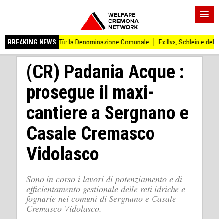
a de Li Tùr la Denominazione Comunale
BREAKING NEWS
Ex Ilva, Schlein e delegazione Pd inc
(CR) Padania Acque :
prosegue il maxi-
cantiere a Sergnano e
Casale Cremasco
Vidolasco
Sono in corso i lavori di potenziamento e di
efficientamento gestionale delle reti idriche e
fognarie nei comuni di Sergnano e Casale
Cremasco Vidolasco.