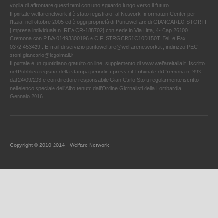
voglia di affrontare questi temi con uno sguardo lungo verso il futuro.
Il portale welfarenetwork.it è stato registrato, al Network Information Center per
l'Italia, nell’ottobre 2005 ed è oggi proprietà di Puntowelfare di GIANCARLO STORTI
[Impresa individuale n. REA CR-188702] con sede in Via Litta, 4- Cap 26100
Cremona con P.IVA 01493300196 e C.F. STRGCR51C10D150T. Tel. e Fax
0372.453429 . E-mail di servizio puntowelfare@welfarenetwork.it ; indirizzo PEC
storti.giancarlo@legalmail.it
Il portale è un quotidiano gratuito on line, supplemento di www.welfareitalia.it ,Iscritto
nel Pubblico registro della stampa periodica presso il Tribunale di Cremona n. 393
dal 24/09/203 e con direttore responsabile Gian Carlo Storti regolarmente iscritto
nell’elenco speciale dell’Albo tenuto dall’Ordine Giornalisti della Lombardia.
Gennaio 2016
Copyright © 2010-2014 - Welfare Network