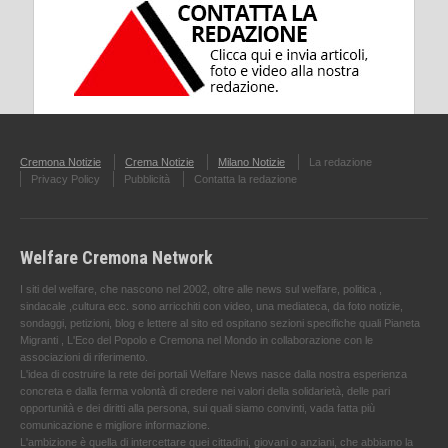
Cremona Notizie
Crema Notizie
Milano Notizie
La redazione
Privacy Policy
Pubblicità
Contatta la redazione
Welfare Cremona Network
I siti del welfare, che nascono nel 2002, oltre alle news sul welfare, politica ,
sindacale ,cultura ecc. sono arricchiti con video, una mediateca, da foto notizie,
sondaggi, petizioni, blog e lettere al sito ed ospitano sezioni specifiche quali Pianeta
Migranti , L'Eco del Popolo e Cremona nel Mondo in collaborazione con le
associazioni di riferimento.
L'idea di costruire la rete dei portali Welfare News nasce dalla nostra esperienza
concreta e dalla ferma volontà di credere nei valori della solidarietà, delle pari
opportunità e dei diritti alla persona, sui quali siamo convinti, vada fatta più
comunicazione e migliore informazione.
L'ambizione è quella di intercettare quei cittadini, giovani o anziani, che abbiamo la