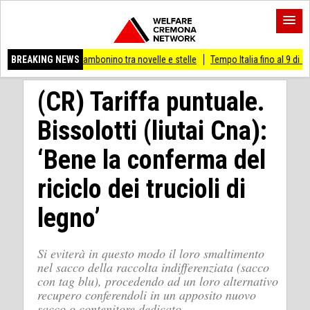
useo Cambonino tra novelle e stelle
BREAKING NEWS
Tempo Italia fino al 9 di agosto
(Mi) 
(CR) Tariffa puntuale.
Bissolotti (liutai Cna):
‘Bene la conferma del
riciclo dei trucioli di
legno’
Si eviterà in questo modo il loro smaltimento
nel sacco della raccolta indifferenziata (sacco
con tag blu), procedendo ad un loro alternativo
recupero conferendoli in un apposito nuovo
sacco o contenitore dedicato.