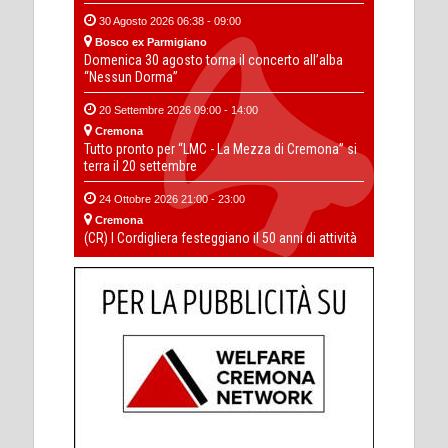
30 Agosto 2026 06:38 - 09:00
Bosco ex Parmigiano
Domenica 30 agosto torna il concerto all’alba
“Nessun Dorma”
20 Settembre 2026 09:00 - 14:00
Cremona
Tutto pronto per “LMC - La Mezza di Cremona” si
terra il 20 settembre
24 Ottobre 2026 21:00 - 23:00
Cremona
(CR) I Cordigliera festeggiano il 50 anni di attività