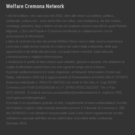
Welfare Cremona Network
I siti del welfare, che nascono nel 2002, oltre alle news sul welfare, politica ,
sindacale ,cultura ecc. sono arricchiti con video, una mediateca, da foto notizie,
sondaggi, petizioni, blog e lettere al sito ed ospitano sezioni specifiche quali Pianeta
Migranti , L'Eco del Popolo e Cremona nel Mondo in collaborazione con le
associazioni di riferimento.
L'idea di costruire la rete dei portali Welfare News nasce dalla nostra esperienza
concreta e dalla ferma volontà di credere nei valori della solidarietà, delle pari
opportunità e dei diritti alla persona, sui quali siamo convinti, vada fatta più
comunicazione e migliore informazione.
L'ambizione è quella di intercettare quei cittadini, giovani o anziani, che abbiamo la
voglia di affrontare questi temi con uno sguardo lungo verso il futuro.
Il portale welfarenetwork.it è stato registrato, al Network Information Center per
l'Italia, nell’ottobre 2005 ed è oggi proprietà di Puntowelfare di GIANCARLO STORTI
[Impresa individuale n. REA CR-188702] con sede in Via Litta, 4- Cap 26100
Cremona con P.IVA 01493300196 e C.F. STRGCR51C10D150T. Tel. e Fax
0372.453429 . E-mail di servizio puntowelfare@welfarenetwork.it ; indirizzo PEC
storti.giancarlo@legalmail.it
Il portale è un quotidiano gratuito on line, supplemento di www.welfareitalia.it ,Iscritto
nel Pubblico registro della stampa periodica presso il Tribunale di Cremona n. 393
dal 24/09/203 e con direttore responsabile Gian Carlo Storti regolarmente iscritto
nell’elenco speciale dell’Albo tenuto dall’Ordine Giornalisti della Lombardia.
Gennaio 2016