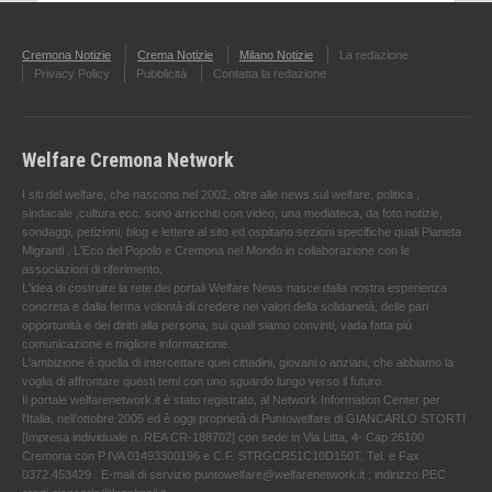
Cremona Notizie
Crema Notizie
Milano Notizie
La redazione
Privacy Policy
Pubblicità
Contatta la redazione
Welfare Cremona Network
I siti del welfare, che nascono nel 2002, oltre alle news sul welfare, politica ,
sindacale ,cultura ecc. sono arricchiti con video, una mediateca, da foto notizie,
sondaggi, petizioni, blog e lettere al sito ed ospitano sezioni specifiche quali Pianeta
Migranti , L'Eco del Popolo e Cremona nel Mondo in collaborazione con le
associazioni di riferimento.
L'idea di costruire la rete dei portali Welfare News nasce dalla nostra esperienza
concreta e dalla ferma volontà di credere nei valori della solidarietà, delle pari
opportunità e dei diritti alla persona, sui quali siamo convinti, vada fatta più
comunicazione e migliore informazione.
L'ambizione è quella di intercettare quei cittadini, giovani o anziani, che abbiamo la
voglia di affrontare questi temi con uno sguardo lungo verso il futuro.
Il portale welfarenetwork.it è stato registrato, al Network Information Center per
l'Italia, nell’ottobre 2005 ed è oggi proprietà di Puntowelfare di GIANCARLO STORTI
[Impresa individuale n. REA CR-188702] con sede in Via Litta, 4- Cap 26100
Cremona con P.IVA 01493300196 e C.F. STRGCR51C10D150T. Tel. e Fax
0372.453429 . E-mail di servizio puntowelfare@welfarenetwork.it ; indirizzo PEC