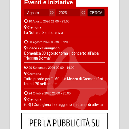
Eventi e iniziative
10 Agosto 2026 21:00 - 23:00
Cremona
La Notte di San Lorenzo
30 Agosto 2026 06:38 - 09:00
Bosco ex Parmigiano
Domenica 30 agosto torna il concerto all’alba
“Nessun Dorma”
20 Settembre 2026 09:00 - 14:00
Cremona
Tutto pronto per “LMC - La Mezza di Cremona” si
terra il 20 settembre
24 Ottobre 2026 21:00 - 23:00
Cremona
(CR) I Cordigliera festeggiano il 50 anni di attività