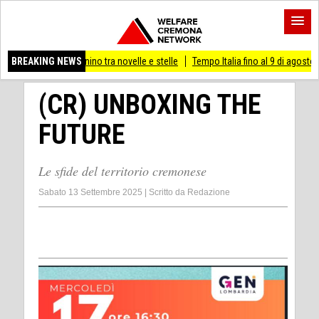
onino tra novelle e stelle
BREAKING NEWS
Tempo Italia fino al 9 di agosto
(Mi) PIANO ST
(CR) UNBOXING THE
FUTURE
Le sfide del territorio cremonese
Sabato 13 Settembre 2025
|
Scritto da
Redazione