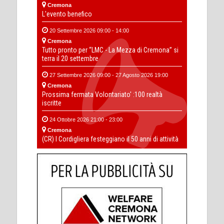
Cremona
L'evento benefico
20 Settembre 2026 09:00 - 14:00
Cremona
Tutto pronto per “LMC - La Mezza di Cremona” si
terra il 20 settembre
27 Settembre 2026 09:00 - 27 Agosto 2026 19:00
Cremona
Prossima fermata Volontariato' :100 realtà
iscritte
24 Ottobre 2026 21:00 - 23:00
Cremona
(CR) I Cordigliera festeggiano il 50 anni di attività