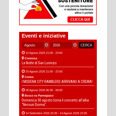
Eventi e iniziative
10 Agosto 2026 21:00 - 23:00
Cremona
La Notte di San Lorenzo
25 Agosto 2026 21:00 - 23:00
Crema
I MODENA CITY RAMBLERS ARRIVANO A CREMA!
30 Agosto 2026 06:38 - 09:00
Bosco ex Parmigiano
Domenica 30 agosto torna il concerto all’alba
“Nessun Dorma”
14 Settembre 2026 20:30 - 14 Agosto 2026 23:00