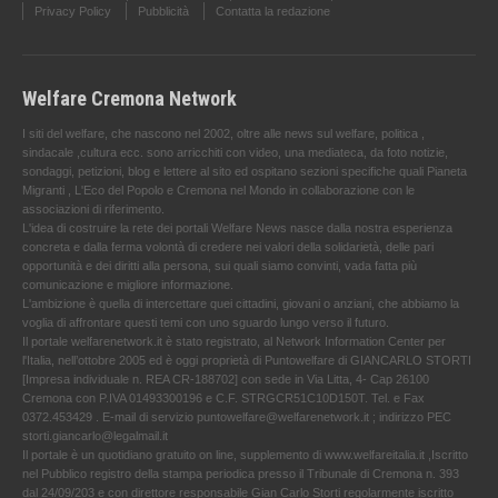
Privacy Policy
Pubblicità
Contatta la redazione
Welfare Cremona Network
I siti del welfare, che nascono nel 2002, oltre alle news sul welfare, politica ,
sindacale ,cultura ecc. sono arricchiti con video, una mediateca, da foto notizie,
sondaggi, petizioni, blog e lettere al sito ed ospitano sezioni specifiche quali Pianeta
Migranti , L'Eco del Popolo e Cremona nel Mondo in collaborazione con le
associazioni di riferimento.
L'idea di costruire la rete dei portali Welfare News nasce dalla nostra esperienza
concreta e dalla ferma volontà di credere nei valori della solidarietà, delle pari
opportunità e dei diritti alla persona, sui quali siamo convinti, vada fatta più
comunicazione e migliore informazione.
L'ambizione è quella di intercettare quei cittadini, giovani o anziani, che abbiamo la
voglia di affrontare questi temi con uno sguardo lungo verso il futuro.
Il portale welfarenetwork.it è stato registrato, al Network Information Center per
l'Italia, nell’ottobre 2005 ed è oggi proprietà di Puntowelfare di GIANCARLO STORTI
[Impresa individuale n. REA CR-188702] con sede in Via Litta, 4- Cap 26100
Cremona con P.IVA 01493300196 e C.F. STRGCR51C10D150T. Tel. e Fax
0372.453429 . E-mail di servizio puntowelfare@welfarenetwork.it ; indirizzo PEC
storti.giancarlo@legalmail.it
Il portale è un quotidiano gratuito on line, supplemento di www.welfareitalia.it ,Iscritto
nel Pubblico registro della stampa periodica presso il Tribunale di Cremona n. 393
dal 24/09/203 e con direttore responsabile Gian Carlo Storti regolarmente iscritto