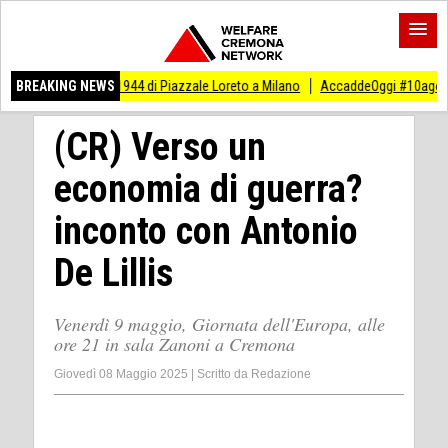
sto 1944 di Piazzale Loreto a Milano
BREAKING NEWS
AccaddeOggi #10agosto Eccidio di 15 ant
(CR) Verso un
economia di guerra?
inconto con Antonio
De Lillis
Venerdì 9 maggio, Giornata dell'Europa, alle
ore 21 in sala Zanoni a Cremona
Giovedì 08 Maggio 2025
|
Scritto da
Redazione