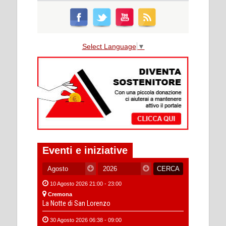
Select Language
▼
Eventi e iniziative
10 Agosto 2026 21:00 - 23:00
Cremona
La Notte di San Lorenzo
30 Agosto 2026 06:38 - 09:00