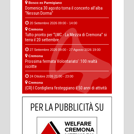
Bosco ex Parmigiano
Domenica 30 agosto torna il concerto all’alba
“Nessun Dorma”
20 Settembre 2026 09:00 - 14:00
Cremona
Tutto pronto per “LMC - La Mezza di Cremona” si
terra il 20 settembre
27 Settembre 2026 09:00 - 27 Agosto 2026 19:00
Cremona
Prossima fermata Volontariato' :100 realtà
iscritte
24 Ottobre 2026 21:00 - 23:00
Cremona
(CR) I Cordigliera festeggiano il 50 anni di attività