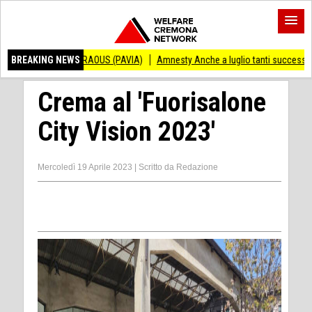
ANDRAOUS (PAVIA)
BREAKING NEWS
Amnesty Anche a luglio tanti successi ed ingiustizie
P
Crema al 'Fuorisalone
City Vision 2023'
Mercoledì 19 Aprile 2023
|
Scritto da
Redazione