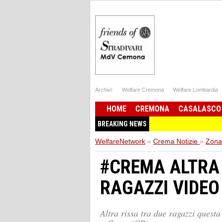
Archivi:
Welfare Cremona
Welfare Lombardia
HOME
CREMONA
CASALASCO
BREAKING NEWS
WelfareNetwork
»
Crema Notizie
»
Zona
#CREMA ALTRA 
RAGAZZI VIDEO
Altra rissa tra due ragazzi quest