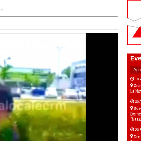
ne
Eve
10 
Cre
La No
30 
Bos
Domen
“Ness
20 
Cre