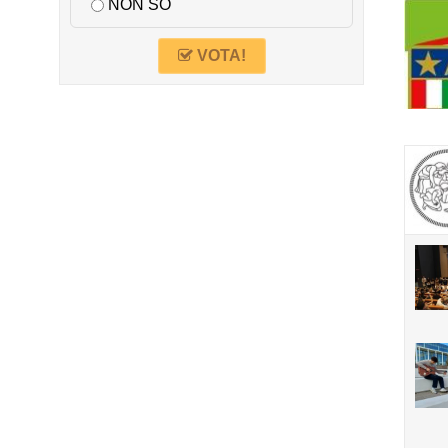
NON SO
VOTA!