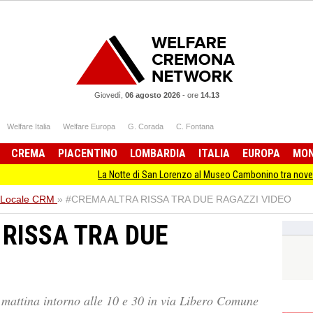
Giovedì,
06 agosto 2026
-
ore
14.13
Welfare Italia
Welfare Europa
G. Corada
C. Fontana
CREMA
PIACENTINO
LOMBARDIA
ITALIA
EUROPA
MO
La Notte di San Lorenzo al Museo Cambonino tra novelle e ste
Locale CRM
»
#CREMA ALTRA RISSA TRA DUE RAGAZZI VIDEO
RISSA TRA DUE
a mattina intorno alle 10 e 30 in via Libero Comune