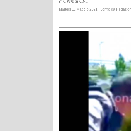
a Crema(CR).
Martedì 11 Maggio 2021
|
Scritto da
Redazio