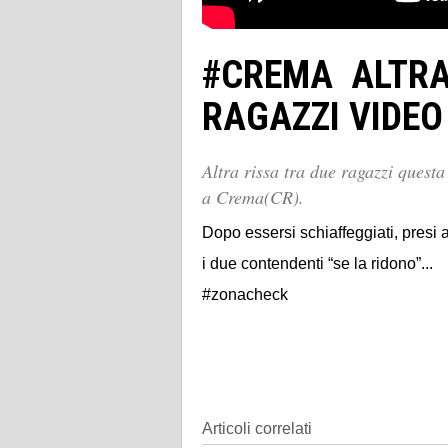
#CREMA ALTRA
RAGAZZI VIDEO
Altra rissa tra due ragazzi quest
a Crema(CR).
Dopo essersi schiaffeggiati, presi 
i due contendenti “se la ridono”...
#zonacheck
Articoli correlati