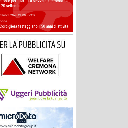
 pronto per “LMC - La Mezza di Cremona” si
il 20 settembre
Ottobre 2026 21:00 - 23:00
mona
 Cordigliera festeggiano il 50 anni di attività