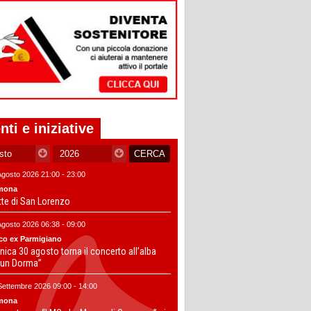
nti e iniziative
Agosto 2026 21:00 - 23:00
mona
tte di San Lorenzo
Agosto 2026 06:38 - 09:00
co ex Parmigiano
ica 30 agosto torna il concerto all’alba
un Dorma”
Settembre 2026 09:00 - 14:00
mona