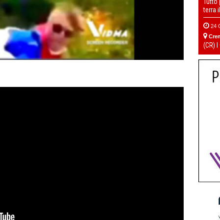
Tutto
terra 
24 
Cre
(CR) I