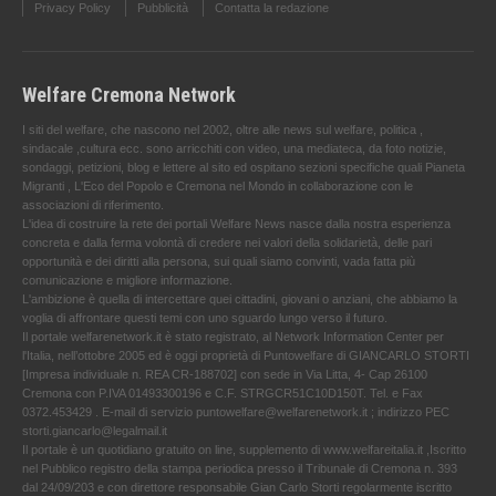
Privacy Policy
Pubblicità
Contatta la redazione
Welfare Cremona Network
I siti del welfare, che nascono nel 2002, oltre alle news sul welfare, politica ,
sindacale ,cultura ecc. sono arricchiti con video, una mediateca, da foto notizie,
sondaggi, petizioni, blog e lettere al sito ed ospitano sezioni specifiche quali Pianeta
Migranti , L'Eco del Popolo e Cremona nel Mondo in collaborazione con le
associazioni di riferimento.
L'idea di costruire la rete dei portali Welfare News nasce dalla nostra esperienza
concreta e dalla ferma volontà di credere nei valori della solidarietà, delle pari
opportunità e dei diritti alla persona, sui quali siamo convinti, vada fatta più
comunicazione e migliore informazione.
L'ambizione è quella di intercettare quei cittadini, giovani o anziani, che abbiamo la
voglia di affrontare questi temi con uno sguardo lungo verso il futuro.
Il portale welfarenetwork.it è stato registrato, al Network Information Center per
l'Italia, nell’ottobre 2005 ed è oggi proprietà di Puntowelfare di GIANCARLO STORTI
[Impresa individuale n. REA CR-188702] con sede in Via Litta, 4- Cap 26100
Cremona con P.IVA 01493300196 e C.F. STRGCR51C10D150T. Tel. e Fax
0372.453429 . E-mail di servizio puntowelfare@welfarenetwork.it ; indirizzo PEC
storti.giancarlo@legalmail.it
Il portale è un quotidiano gratuito on line, supplemento di www.welfareitalia.it ,Iscritto
nel Pubblico registro della stampa periodica presso il Tribunale di Cremona n. 393
dal 24/09/203 e con direttore responsabile Gian Carlo Storti regolarmente iscritto