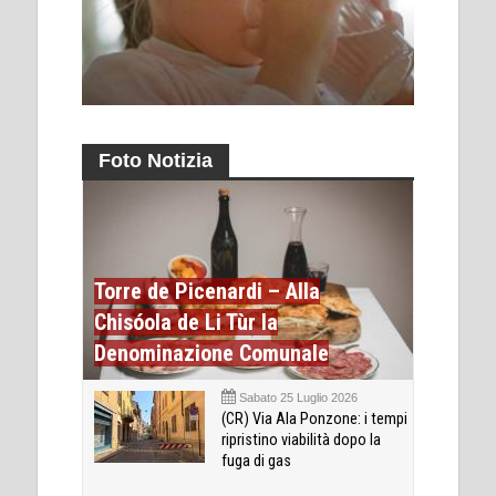
Foto Notizia
Torre de Picenardi – Alla
Chisóola de Li Tùr la
Denominazione Comunale
Sabato 25 Luglio 2026
(CR) Via Ala Ponzone: i tempi
ripristino viabilità dopo la
fuga di gas