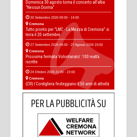
Domenica 30 agosto torna il concerto all’alba
“Nessun Dorma”
20 Settembre 2026 09:00 - 14:00
Cremona
Tutto pronto per “LMC - La Mezza di Cremona” si
terra il 20 settembre
27 Settembre 2026 09:00 - 27 Agosto 2026 19:00
Cremona
Prossima fermata Volontariato' :100 realtà
iscritte
24 Ottobre 2026 21:00 - 23:00
Cremona
(CR) I Cordigliera festeggiano il 50 anni di attività