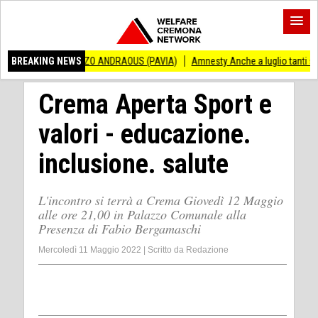
NCENZO ANDRAOUS (PAVIA)
BREAKING NEWS
Amnesty Anche a luglio tanti successi ed ingius
Crema Aperta Sport e
valori - educazione.
inclusione. salute
L'incontro si terrà a Crema Giovedì 12 Maggio
alle ore 21,00 in Palazzo Comunale alla
Presenza di Fabio Bergamaschi
Mercoledì 11 Maggio 2022
|
Scritto da
Redazione