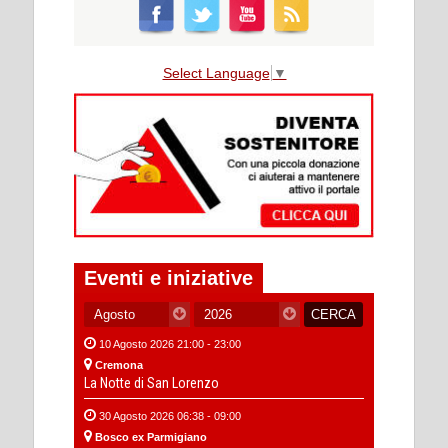
Select Language
▼
Eventi e iniziative
10 Agosto 2026 21:00 - 23:00
Cremona
La Notte di San Lorenzo
30 Agosto 2026 06:38 - 09:00
Bosco ex Parmigiano