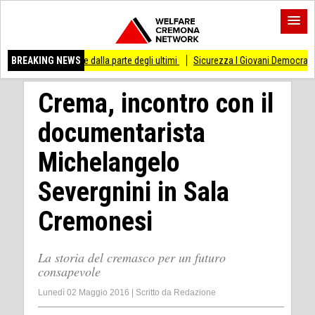
re dalla parte degli ultimi
BREAKING NEWS
Sicurezza I Giovani Democratici ribattono ai Giovani 
Crema, incontro con il
documentarista
Michelangelo
Severgnini in Sala
Cremonesi
La storia del cremasco per un futuro
consapevole
Lunedì 02 Maggio 2016
|
Scritto da
Redazione