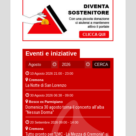
Eventi e iniziative
10 Agosto 2026 21:00 - 23:00
Cremona
La Notte di San Lorenzo
30 Agosto 2026 06:38 - 09:00
Bosco ex Parmigiano
Domenica 30 agosto torna il concerto all’alba
“Nessun Dorma”
20 Settembre 2026 09:00 - 14:00
Cremona
Tutto pronto per “LMC - La Mezza di Cremona” si