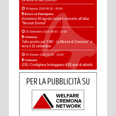
30 Agosto 2026 06:38 - 09:00
Bosco ex Parmigiano
Domenica 30 agosto torna il concerto all’alba
“Nessun Dorma”
20 Settembre 2026 09:00 - 14:00
Cremona
Tutto pronto per “LMC - La Mezza di Cremona” si
terra il 20 settembre
24 Ottobre 2026 21:00 - 23:00
Cremona
(CR) I Cordigliera festeggiano il 50 anni di attività