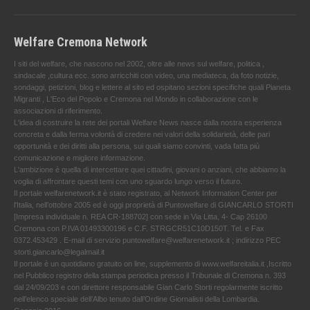
Welfare Cremona Network
I siti del welfare, che nascono nel 2002, oltre alle news sul welfare, politica ,
sindacale ,cultura ecc. sono arricchiti con video, una mediateca, da foto notizie,
sondaggi, petizioni, blog e lettere al sito ed ospitano sezioni specifiche quali Pianeta
Migranti , L'Eco del Popolo e Cremona nel Mondo in collaborazione con le
associazioni di riferimento.
L'idea di costruire la rete dei portali Welfare News nasce dalla nostra esperienza
concreta e dalla ferma volontà di credere nei valori della solidarietà, delle pari
opportunità e dei diritti alla persona, sui quali siamo convinti, vada fatta più
comunicazione e migliore informazione.
L'ambizione è quella di intercettare quei cittadini, giovani o anziani, che abbiamo la
voglia di affrontare questi temi con uno sguardo lungo verso il futuro.
Il portale welfarenetwork.it è stato registrato, al Network Information Center per
l'Italia, nell’ottobre 2005 ed è oggi proprietà di Puntowelfare di GIANCARLO STORTI
[Impresa individuale n. REA CR-188702] con sede in Via Litta, 4- Cap 26100
Cremona con P.IVA 01493300196 e C.F. STRGCR51C10D150T. Tel. e Fax
0372.453429 . E-mail di servizio puntowelfare@welfarenetwork.it ; indirizzo PEC
storti.giancarlo@legalmail.it
Il portale è un quotidiano gratuito on line, supplemento di www.welfareitalia.it ,Iscritto
nel Pubblico registro della stampa periodica presso il Tribunale di Cremona n. 393
dal 24/09/203 e con direttore responsabile Gian Carlo Storti regolarmente iscritto
nell’elenco speciale dell’Albo tenuto dall’Ordine Giornalisti della Lombardia.