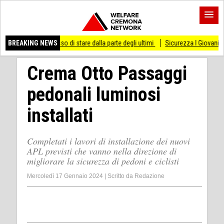
 smesso di stare dalla parte degli ultimi
BREAKING NEWS
Sicurezza I Giovani Democratici ribatt
Crema Otto Passaggi
pedonali luminosi
installati
Completati i lavori di installazione dei nuovi
APL previsti che vanno nella direzione di
migliorare la sicurezza di pedoni e ciclisti
Mercoledì 17 Gennaio 2024
|
Scritto da
Redazione