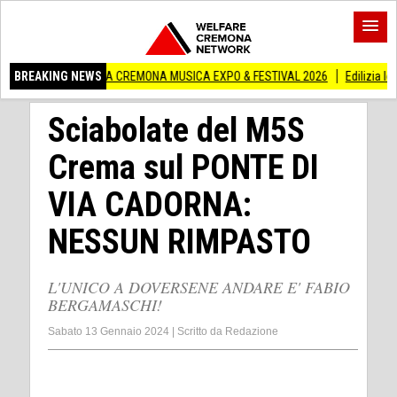
RA A CREMONA MUSICA EXPO & FESTIVAL 2026
BREAKING NEWS
Edilizia lombarda, CNA: Con
Sciabolate del M5S
Crema sul PONTE DI
VIA CADORNA:
NESSUN RIMPASTO
L'UNICO A DOVERSENE ANDARE E' FABIO
BERGAMASCHI!
Sabato 13 Gennaio 2024
|
Scritto da
Redazione