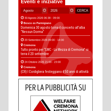
Eventi e iniziative
30 Agosto 2026 06:38 - 09:00
Bosco ex Parmigiano
Domenica 30 agosto torna il concerto all’alba
“Nessun Dorma”
20 Settembre 2026 09:00 - 14:00
Cremona
Tutto pronto per “LMC - La Mezza di Cremona” si
terra il 20 settembre
24 Ottobre 2026 21:00 - 23:00
Cremona
(CR) I Cordigliera festeggiano il 50 anni di attività