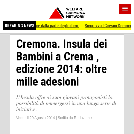
tare dalla parte degli ultimi
BREAKING NEWS
Sicurezza I Giovani Democratici ribattono ai Giovan
Cremona. Insula dei
Bambini a Crema ,
edizione 2014: oltre
mille adesioni
L’Insula offre ai suoi giovani protagonisti la
possibilità di immergersi in una lunga serie di
iniziative.
Venerdì 29 Agosto 2014
|
Scritto da
Redazione