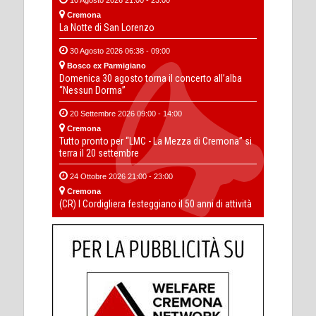
Cremona
La Notte di San Lorenzo
30 Agosto 2026 06:38 - 09:00
Bosco ex Parmigiano
Domenica 30 agosto torna il concerto all’alba
“Nessun Dorma”
20 Settembre 2026 09:00 - 14:00
Cremona
Tutto pronto per “LMC - La Mezza di Cremona” si
terra il 20 settembre
24 Ottobre 2026 21:00 - 23:00
Cremona
(CR) I Cordigliera festeggiano il 50 anni di attività