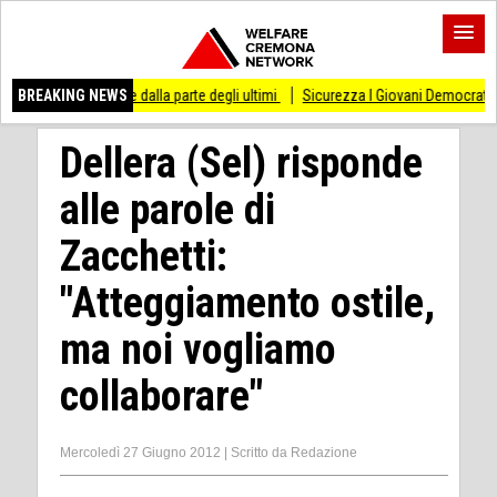
re dalla parte degli ultimi
BREAKING NEWS
Sicurezza I Giovani Democratici ribattono ai Giovani 
Dellera (Sel) risponde
alle parole di
Zacchetti:
"Atteggiamento ostile,
ma noi vogliamo
collaborare"
Mercoledì 27 Giugno 2012
|
Scritto da
Redazione