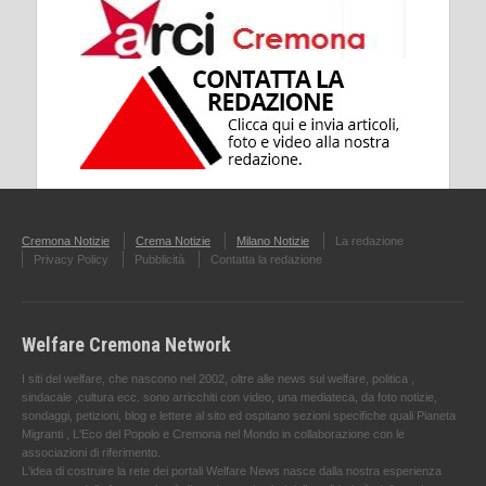
Cremona Notizie
Crema Notizie
Milano Notizie
La redazione
Privacy Policy
Pubblicità
Contatta la redazione
Welfare Cremona Network
I siti del welfare, che nascono nel 2002, oltre alle news sul welfare, politica ,
sindacale ,cultura ecc. sono arricchiti con video, una mediateca, da foto notizie,
sondaggi, petizioni, blog e lettere al sito ed ospitano sezioni specifiche quali Pianeta
Migranti , L'Eco del Popolo e Cremona nel Mondo in collaborazione con le
associazioni di riferimento.
L'idea di costruire la rete dei portali Welfare News nasce dalla nostra esperienza