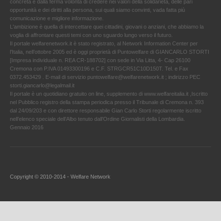
concreta e dalla ferma volontà di credere nei valori della solidarietà, delle pari
opportunità e dei diritti alla persona, sui quali siamo convinti, vada fatta più
comunicazione e migliore informazione.
L'ambizione è quella di intercettare quei cittadini, giovani o anziani, che abbiamo la
voglia di affrontare questi temi con uno sguardo lungo verso il futuro.
Il portale welfarenetwork.it è stato registrato, al Network Information Center per
l'Italia, nell’ottobre 2005 ed è oggi proprietà di Puntowelfare di GIANCARLO STORTI
[Impresa individuale n. REA CR-188702] con sede in Via Litta, 4- Cap 26100
Cremona con P.IVA 01493300196 e C.F. STRGCR51C10D150T. Tel. e Fax
0372.453429 . E-mail di servizio puntowelfare@welfarenetwork.it ; indirizzo PEC
storti.giancarlo@legalmail.it
Il portale è un quotidiano gratuito on line, supplemento di www.welfareitalia.it ,Iscritto
nel Pubblico registro della stampa periodica presso il Tribunale di Cremona n. 393
dal 24/09/203 e con direttore responsabile Gian Carlo Storti regolarmente iscritto
nell’elenco speciale dell’Albo tenuto dall’Ordine Giornalisti della Lombardia.
Gennaio 2016
Copyright © 2010-2014 - Welfare Network