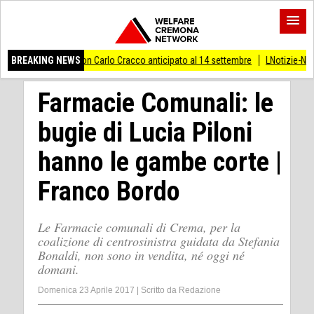
dinari' con Carlo Cracco anticipato al 14 settembre
BREAKING NEWS
LNotizie-Notte di San Lor
Farmacie Comunali: le
bugie di Lucia Piloni
hanno le gambe corte |
Franco Bordo
Le Farmacie comunali di Crema, per la
coalizione di centrosinistra guidata da Stefania
Bonaldi, non sono in vendita, né oggi né
domani.
Domenica 23 Aprile 2017
|
Scritto da
Redazione