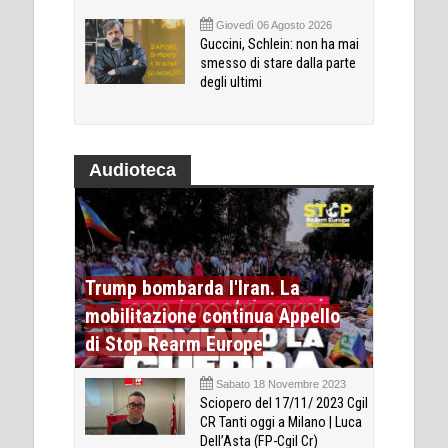
Giovedì 06 Agosto 2026
Guccini, Schlein: non ha mai
smesso di stare dalla parte
degli ultimi
Audioteca
Trump bombarda l'Iran. La
mobilitazione continua Appello
di Stop Rearm Europe
Sabato 18 Novembre 2023
Sciopero del 17/11/ 2023 Cgil
CR Tanti oggi a Milano | Luca
Dell’Asta (FP-Cgil Cr)