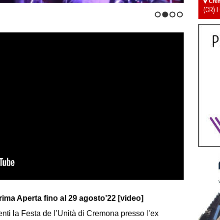
Cre
(CR) I
1
2
3
4
ima Aperta fino al 29 agosto’22 [video]
nti la Festa de l’Unità di Cremona presso l’ex