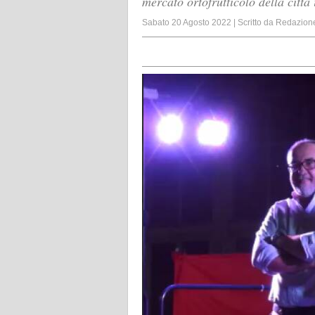
mercato ortofrutticolo della città
Sabato 20 Agosto 2022
|
Scritto da
Redazion