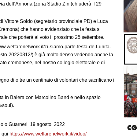
n via dell’Annona (zona Stadio Zini)chiuderà il 29
 di Vittore Soldo (segretario provinciale PD) e Luca
Cremona) che hanno evidenziato che la festa si
ale che porterà al voto il prossimo 25 settembre.
ww.welfarenetwork.it/ci-siamo-parte-festa-de-l-unita-
osto-20220812/) è già molto denso vedendo anche la
dato cremonese, nel nostro collegio elettorale e di
gno di oltre un centinaio di volontari che sacrificano i
ta in Balera con Marcolino Band e nello spazio
&soul).
olo Guarneri 19 agosto 2022
vi qui
https://www.welfarenetwork.it/video/