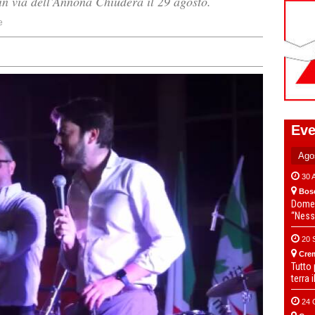
 in via dell’Annona Chiuderà il 29 agosto.
e
Eve
30 
Bos
Domen
“Ness
20 
Cre
Tutto
terra 
24 