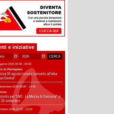
nti e iniziative
Agosto 2026 06:38 - 09:00
co ex Parmigiano
ica 30 agosto torna il concerto all’alba
un Dorma”
Settembre 2026 09:00 - 14:00
mona
 pronto per “LMC - La Mezza di Cremona” si
il 20 settembre
Ottobre 2026 21:00 - 23:00