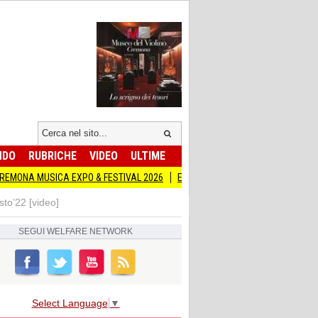
NDO
RUBRICHE
VIDEO
ULTIME
EXPO & FESTIVAL 2026
Edilizia lombarda, CNA: Con l’incertezza geopolitic
to’22 [video]
SEGUI
WELFARE NETWORK
Select Language
▼