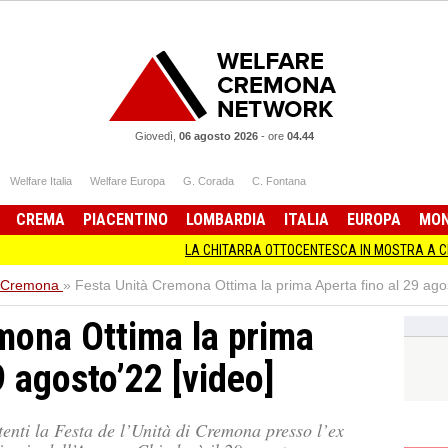
Giovedì,
06 agosto 2026
-
ore
04.44
Welfare Italia
Welfare Europa
G. Corada
C. Fontana
CREMA
PIACENTINO
LOMBARDIA
ITALIA
EUROPA
MO
LA CHITARRA OTTOCENTESCA IN MOSTRA A CREMONA MUSICA 
 Cremona
»
Festa Unità Cremona Ottima la prima Aperta fino al 29 agos
mona Ottima la prima
9 agosto’22 [video]
tenti la Festa de l’Unità di Cremona presso l’ex