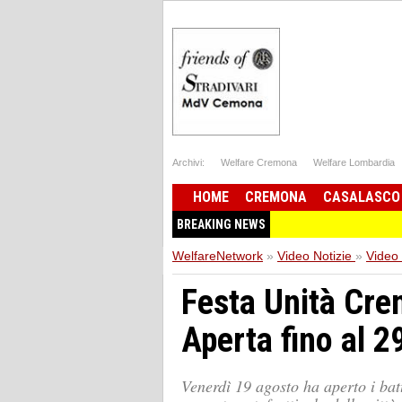
Archivi:
Welfare Cremona
Welfare Lombardia
HOME
CREMONA
CASALASCO
BREAKING NEWS
WelfareNetwork
»
Video Notizie
»
Video
Festa Unità Cre
Aperta fino al 2
Venerdì 19 agosto ha aperto i bat