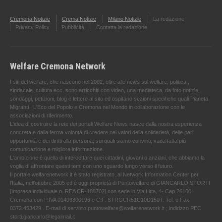
Cremona Notizie
Crema Notizie
Milano Notizie
La redazione
Privacy Policy
Pubblicità
Contatta la redazione
Welfare Cremona Network
I siti del welfare, che nascono nel 2002, oltre alle news sul welfare, politica ,
sindacale ,cultura ecc. sono arricchiti con video, una mediateca, da foto notizie,
sondaggi, petizioni, blog e lettere al sito ed ospitano sezioni specifiche quali Pianeta
Migranti , L'Eco del Popolo e Cremona nel Mondo in collaborazione con le
associazioni di riferimento.
L'idea di costruire la rete dei portali Welfare News nasce dalla nostra esperienza
concreta e dalla ferma volontà di credere nei valori della solidarietà, delle pari
opportunità e dei diritti alla persona, sui quali siamo convinti, vada fatta più
comunicazione e migliore informazione.
L'ambizione è quella di intercettare quei cittadini, giovani o anziani, che abbiamo la
voglia di affrontare questi temi con uno sguardo lungo verso il futuro.
Il portale welfarenetwork.it è stato registrato, al Network Information Center per
l'Italia, nell’ottobre 2005 ed è oggi proprietà di Puntowelfare di GIANCARLO STORTI
[Impresa individuale n. REA CR-188702] con sede in Via Litta, 4- Cap 26100
Cremona con P.IVA 01493300196 e C.F. STRGCR51C10D150T. Tel. e Fax
0372.453429 . E-mail di servizio puntowelfare@welfarenetwork.it ; indirizzo PEC
storti.giancarlo@legalmail.it