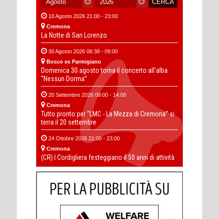
10 Agosto 2026 21:00 - 23:00
Cremona
La Notte di San Lorenzo
30 Agosto 2026 06:38 - 09:00
Bosco ex Parmigiano
Domenica 30 agosto torna il concerto all’alba
“Nessun Dorma”
20 Settembre 2026 09:00 - 14:00
Cremona
Tutto pronto per “LMC - La Mezza di Cremona” si
terra il 20 settembre
24 Ottobre 2026 21:00 - 23:00
Cremona
(CR) I Cordigliera festeggiano il 50 anni di attività