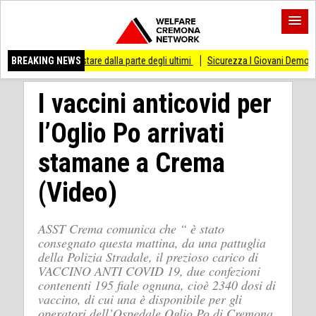
 di stare dalla parte degli ultimi
BREAKING NEWS
Sicurezza I Giovani Democratici ribattono ai G
I vaccini anticovid per
l’Oglio Po arrivati
stamane a Crema
(Video)
ASST Crema comunica che “ è stato
consegnato questa mattina, da una pattuglia
della Polizia Stradale, il prezioso carico di
VACCINO ANTI COVID 19, due confezioni
contenenti 195 fiale ognuna, cioè 2340 dosi di
vaccino, di cui una è disponibile per gli
operatori dell’Ospedale Oglio Po di Cremona.