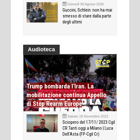
Giovedì 06 Agosto 2026
Guccini, Schlein: non ha mai
smesso di stare dalla parte
degli ultimi
Audioteca
Trump bombarda l'Iran. La
mobilitazione continua Appello
di Stop Rearm Europe
Sabato 18 Novembre 2023
Sciopero del 17/11/ 2023 Cgil
CR Tanti oggi a Milano | Luca
Dell’Asta (FP-Cgil Cr)