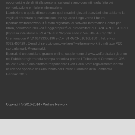
opportunità e dei diritti alla persona, sui quali siamo convinti, vada fatta più
comunicazione e migliore informazione.
L'ambizione è quella di intercettare quei cittadini, giovani o anziani, che abbiamo la
voglia di affrontare questi temi con uno sguardo lungo verso il futuro.
Il portale welfarenetwork.it è stato registrato, al Network Information Center per
l'Italia, nell’ottobre 2005 ed è oggi proprietà di Puntowelfare di GIANCARLO STORTI
[Impresa individuale n. REA CR-188702] con sede in Via Litta, 4- Cap 26100
Cremona con P.IVA 01493300196 e C.F. STRGCR51C10D150T. Tel. e Fax
0372.453429 . E-mail di servizio puntowelfare@welfarenetwork.it ; indirizzo PEC
storti.giancarlo@legalmail.it
Il portale è un quotidiano gratuito on line, supplemento di www.welfareitalia.it ,Iscritto
nel Pubblico registro della stampa periodica presso il Tribunale di Cremona n. 393
dal 24/09/203 e con direttore responsabile Gian Carlo Storti regolarmente iscritto
nell’elenco speciale dell’Albo tenuto dall’Ordine Giornalisti della Lombardia.
Gennaio 2016
Copyright © 2010-2014 - Welfare Network