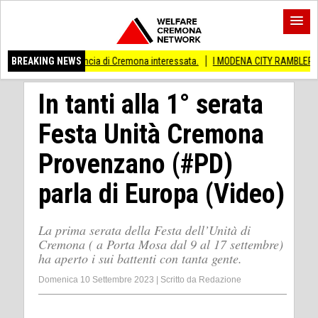
provincia di Cremona interessata.
BREAKING NEWS
I MODENA CITY RAMBLERS ARRIVANO A C
In tanti alla 1° serata
Festa Unità Cremona
Provenzano (#PD)
parla di Europa (Video)
La prima serata della Festa dell’Unità di
Cremona ( a Porta Mosa dal 9 al 17 settembre)
ha aperto i sui battenti con tanta gente.
Domenica 10 Settembre 2023
|
Scritto da
Redazione