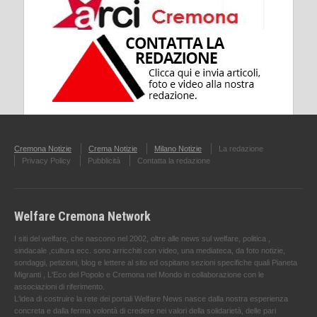
Cremona Notizie
Crema Notizie
Milano Notizie
La redazione
Privacy Policy
Pubblicità
Contatta la redazione
Welfare Cremona Network
I siti del welfare, che nascono nel 2002, oltre alle news sul welfare, politica ,
sindacale ,cultura ecc. sono arricchiti con video, una mediateca, da foto notizie,
sondaggi, petizioni, blog e lettere al sito ed ospitano sezioni specifiche quali Pianeta
Migranti , L'Eco del Popolo e Cremona nel Mondo in collaborazione con le
associazioni di riferimento.
L'idea di costruire la rete dei portali Welfare News nasce dalla nostra esperienza
concreta e dalla ferma volontà di credere nei valori della solidarietà, delle pari