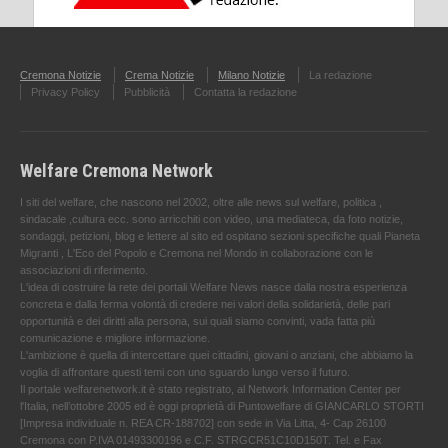
Cremona Notizie
Crema Notizie
Milano Notizie
La redazione
Privacy Policy
Pubblicità
Contatta la redazione
Welfare Cremona Network
I siti del welfare, che nascono nel 2002, oltre alle news sul welfare, politica ,
sindacale ,cultura ecc. sono arricchiti con video, una mediateca, da foto notizie,
sondaggi, petizioni, blog e lettere al sito ed ospitano sezioni specifiche quali Pianeta
Migranti , L'Eco del Popolo e Cremona nel Mondo in collaborazione con le
associazioni di riferimento.
L'idea di costruire la rete dei portali Welfare News nasce dalla nostra esperienza
concreta e dalla ferma volontà di credere nei valori della solidarietà, delle pari
opportunità e dei diritti alla persona, sui quali siamo convinti, vada fatta più
comunicazione e migliore informazione.
L'ambizione è quella di intercettare quei cittadini, giovani o anziani, che abbiamo la
voglia di affrontare questi temi con uno sguardo lungo verso il futuro.
Il portale welfarenetwork.it è stato registrato, al Network Information Center per
l'Italia, nell’ottobre 2005 ed è oggi proprietà di Puntowelfare di GIANCARLO STORTI
[Impresa individuale n. REA CR-188702] con sede in Via Litta, 4- Cap 26100
Cremona con P.IVA 01493300196 e C.F. STRGCR51C10D150T. Tel. e Fax