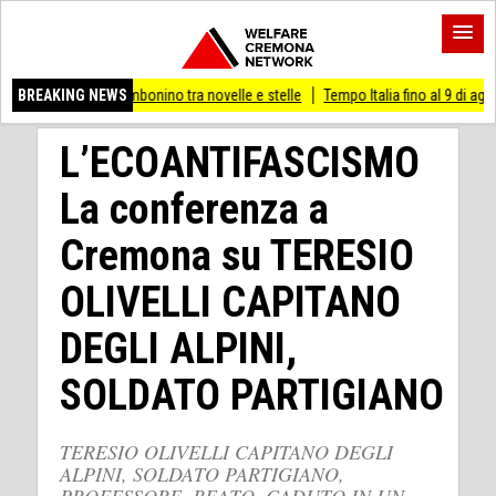
o Cambonino tra novelle e stelle
BREAKING NEWS
Tempo Italia fino al 9 di agosto
(Mi) PIA
L’ECOANTIFASCISMO
La conferenza a
Cremona su TERESIO
OLIVELLI CAPITANO
DEGLI ALPINI,
SOLDATO PARTIGIANO
TERESIO OLIVELLI CAPITANO DEGLI
ALPINI, SOLDATO PARTIGIANO,