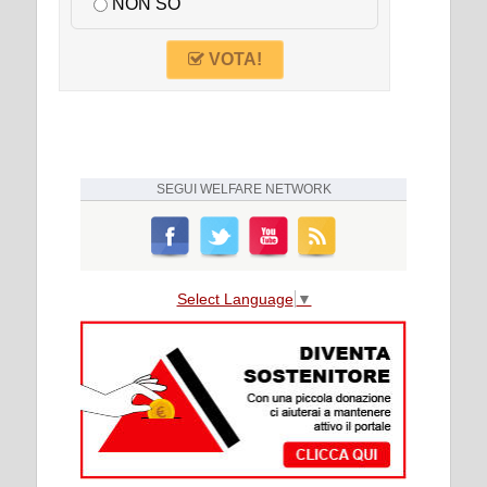
NON SO
VOTA!
SEGUI
WELFARE NETWORK
Select Language
▼