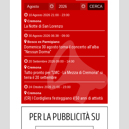
10 Agosto 2026 21:00 - 23:00
Cremona
La Notte di San Lorenzo
30 Agosto 2026 06:38 - 09:00
Bosco ex Parmigiano
Domenica 30 agosto torna il concerto all’alba
“Nessun Dorma”
20 Settembre 2026 09:00 - 14:00
Cremona
Tutto pronto per “LMC - La Mezza di Cremona” si
terra il 20 settembre
24 Ottobre 2026 21:00 - 23:00
Cremona
(CR) I Cordigliera festeggiano il 50 anni di attività