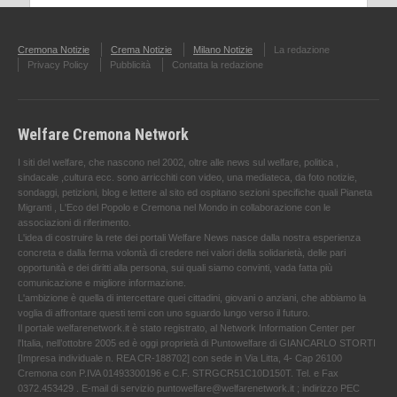
Cremona Notizie
Crema Notizie
Milano Notizie
La redazione
Privacy Policy
Pubblicità
Contatta la redazione
Welfare Cremona Network
I siti del welfare, che nascono nel 2002, oltre alle news sul welfare, politica ,
sindacale ,cultura ecc. sono arricchiti con video, una mediateca, da foto notizie,
sondaggi, petizioni, blog e lettere al sito ed ospitano sezioni specifiche quali Pianeta
Migranti , L'Eco del Popolo e Cremona nel Mondo in collaborazione con le
associazioni di riferimento.
L'idea di costruire la rete dei portali Welfare News nasce dalla nostra esperienza
concreta e dalla ferma volontà di credere nei valori della solidarietà, delle pari
opportunità e dei diritti alla persona, sui quali siamo convinti, vada fatta più
comunicazione e migliore informazione.
L'ambizione è quella di intercettare quei cittadini, giovani o anziani, che abbiamo la
voglia di affrontare questi temi con uno sguardo lungo verso il futuro.
Il portale welfarenetwork.it è stato registrato, al Network Information Center per
l'Italia, nell’ottobre 2005 ed è oggi proprietà di Puntowelfare di GIANCARLO STORTI
[Impresa individuale n. REA CR-188702] con sede in Via Litta, 4- Cap 26100
Cremona con P.IVA 01493300196 e C.F. STRGCR51C10D150T. Tel. e Fax
0372.453429 . E-mail di servizio puntowelfare@welfarenetwork.it ; indirizzo PEC