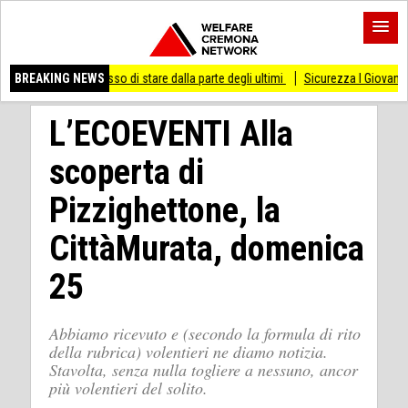
i smesso di stare dalla parte degli ultimi
BREAKING NEWS
Sicurezza I Giovani Democratici ribat
L’ECOEVENTI Alla
scoperta di
Pizzighettone, la
CittàMurata, domenica
25
Abbiamo ricevuto e (secondo la formula di rito
della rubrica) volentieri ne diamo notizia.
Stavolta, senza nulla togliere a nessuno, ancor
più volentieri del solito.