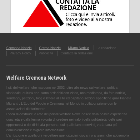
Cremona Notizie
Crema Notizie
Milano Notizie
La redazione
Privacy Policy
Pubblicità
Contatta la redazione
Welfare Cremona Network
I siti del welfare, che nascono nel 2002, oltre alle news sul welfare, politica ,
sindacale ,cultura ecc. sono arricchiti con video, una mediateca, da foto notizie,
sondaggi, petizioni, blog e lettere al sito ed ospitano sezioni specifiche quali Pianeta
Migranti , L'Eco del Popolo e Cremona nel Mondo in collaborazione con le
associazioni di riferimento.
L'idea di costruire la rete dei portali Welfare News nasce dalla nostra esperienza
concreta e dalla ferma volontà di credere nei valori della solidarietà, delle pari
opportunità e dei diritti alla persona, sui quali siamo convinti, vada fatta più
comunicazione e migliore informazione.
L'ambizione è quella di intercettare quei cittadini, giovani o anziani, che abbiamo la