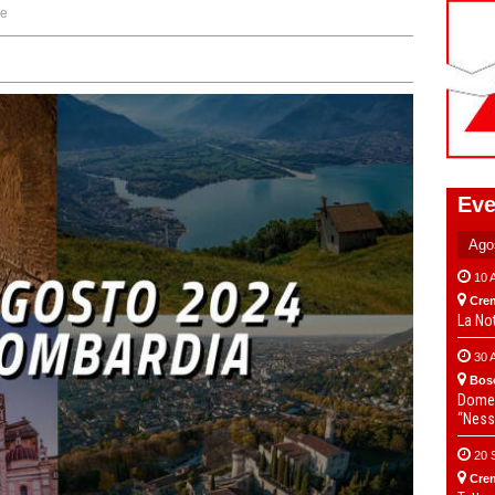
ne
Eve
10 
Cre
La No
30 
Bos
Domen
“Ness
20 
Cre