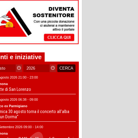
nti e iniziative
Agosto 2026 21:00 - 23:00
mona
tte di San Lorenzo
Agosto 2026 06:38 - 09:00
co ex Parmigiano
ica 30 agosto torna il concerto all’alba
un Dorma”
Settembre 2026 09:00 - 14:00
mona