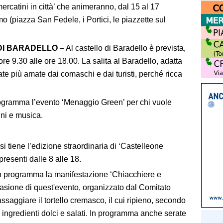
ercatini in città’ che animeranno, dal 15 al 17
o (piazza San Fedele, i Portici, le piazzette sul
DI BARADELLO
– Al castello di Baradello è prevista,
re 9.30 alle ore 18.00. La salita al Baradello, adatta
ate più amate dai comaschi e dai turisti, perché ricca
rogramma l’evento ‘Menaggio Green’ per chi vuole
ini e musica.
 si tiene l’edizione straordinaria di ‘Castelleone
presenti dalle 8 alle 18.
in programma la manifestazione ‘Chiacchiere e
occasione di quest'evento, organizzato dal Comitato
saggiare il tortello cremasco, il cui ripieno, secondo
i ingredienti dolci e salati. In programma anche serate