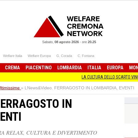
Sabato,
08 agosto 2026
-
ore
20.25
Welfare Italia
Welfare Europa
G. Corada
C. Fontana
CREMA
PIACENTINO
LOMBARDIA
ITALIA
EUROPA
MO
LA CULTURA DELLO SCARTO VINCENZO AND
ltimissime
»
LNews&Video. FERRAGOSTO IN LOMBARDIA, EVENTI
FERRAGOSTO IN
ENTI
TRA RELAX, CULTURA E DIVERTIMENTO