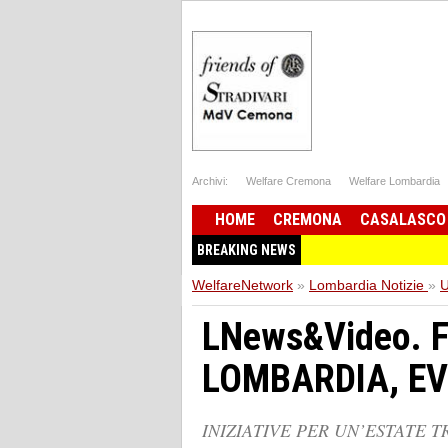
Archivi:
Welfare Cremona
Welfare Lombardia
HOME
CREMONA
CASALASCO
BREAKING NEWS
WelfareNetwork
»
Lombardia Notizie
»
U
LNews&Video. 
LOMBARDIA, EV
INIZIATIVE PER UN’ESTATE 