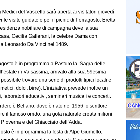
la Medici del Vascello sarà aperta ai visitatori giovedì
 le visite guidate e per il picnic di Ferragosto. Eretta
 residenza nobiliare di campagna deve la sua
 casa, Cecilia Gallerani, la celebre Dama con
a da Leonardo Da Vinci nel 1489.
gosto è in programma a Pasturo la ‘Sagra delle
’estate in Valsassina, arrivato alla sua 59esima
ossibile trovare una serie di prodotti tipici locali e
etici, dolci, birre). L’iniziativa prevede inoltre un
ti, laboratori educativi, seminari musicali e concerti.
dere è Bellano, dove è nato nel 1956 lo scrittore
are il famoso orrido, una gola naturale creata milioni
te Pioverna e del Ghiacciaio dell’Adda.
agosto è in programma la festa di Alpe Giumello,
minuti di camminata a partire da Casargo si arriva in