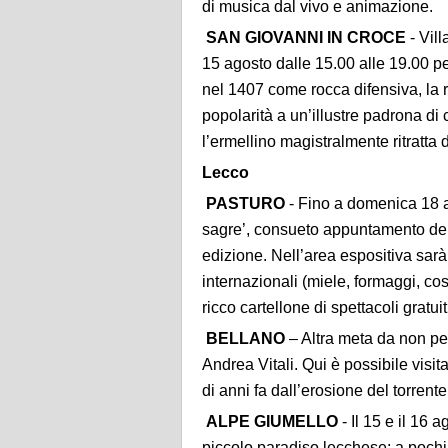
di musica dal vivo e animazione.
SAN GIOVANNI IN CROCE
- Vil
15 agosto dalle 15.00 alle 19.00 per
nel 1407 come rocca difensiva, la
popolarità a un’illustre padrona di
l’ermellino magistralmente ritratt
Lecco
PASTURO
- Fino a domenica 18 a
sagre’, consueto appuntamento dell
edizione. Nell’area espositiva sarà p
internazionali (miele, formaggi, cosm
ricco cartellone di spettacoli gratui
BELLANO
– Altra meta da non per
Andrea Vitali. Qui è possibile visit
di anni fa dall’erosione del torren
ALPE GIUMELLO
- Il 15 e il 16 
piccolo paradiso lecchese: a pochi 