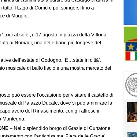
i tutto il Lago di Como e poi spingersi fino a
ce di Muggio.
Lodi al sole’, il 17 agosto in piazza della Vittoria,
tributo ai Nomadi, una delle band più longeve del
ative dell’estate di Codogno, ‘E…state in città’,
to musicale di ballo liscio e una mostra mercato del
osto può essere l'occasione per visitare il castello di
museale di Palazzo Ducale, dove si può ammirare la
capolavoro del Rinascimento, con gli affreschi
ea Mantegna.
ONE –
Nello splendido borgo di Grazie di Curtatone
puntamento con l’antichissima 'Fiera delle Grazie'.