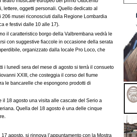
l teatro musicale europeo del primo Ottocento
ti, lettere, oggetti personali. Quello dedicato al
 206 musei riconosciuti dalla Regione Lombardia
a e festivi dalle 10 alle 17).
o il caratteristico borgo della Valbrembana vedrà le
rsi con suggestive fiaccole in occasione della serata
perdibile, organizzato dalla locale Pro Loco, che
ti i lunedì sera del mese di agosto si terrà il consueto
ovanni XXIII, che costeggia il corso del fiume
ra le bancarelle che espongono prodotti di
il 18 agosto una visita alle cascate del Serio a
eriana. Quella del 18 agosto è una delle cinque
re.
l 17 agosto, si rinnova l’appuntamento con la Mostra