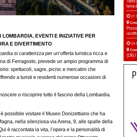
Tutto
terra 
27 
Cre
Pross
iscrit
 LOMBARDIA, EVENTI E INIZIATIVE PER
URA E DIVERTIMENTO
24 
Cre
ia si caratterizza per un’offerta turistica ricca e
(CR) I
mana di Ferragosto, prevede un ampio programma di
ritorio: spettacoli, sagre, picnic e mercatini che
ffrendo a turisti e residenti numerose occasioni di
oscere o riscoprire tutto il fascino della Lombardia.
è possibile visitare il Museo Donizettiano che ha
gna, nella silenziosa via Arena, 9, alle spalle della
i è raccontata la vita, l’opera e la personalità di