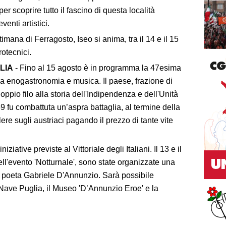
 scoprire tutto il fascino di questa località
venti artistici.
mana di Ferragosto, Iseo si anima, tra il 14 e il 15
rotecnici.
LIA
- Fino al 15 agosto è in programma la 47esima
ga enogastronomia e musica. Il paese, frazione di
pio filo alla storia dell'Indipendenza e dell'Unità
1859 fu combattuta un’aspra battaglia, al termine della
ere sugli austriaci pagando il prezzo di tante vite
niziative previste al Vittoriale degli Italiani. Il 13 e il
ell'evento 'Notturnale', sono state organizzate una
del poeta Gabriele D'Annunzio. Sarà possibile
Nave Puglia, il Museo 'D’Annunzio Eroe' e la