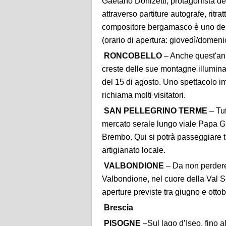
Gaetano Donizetti, protagonista de
attraverso partiture autografe, ritrat
compositore bergamasco è uno dei
(orario di apertura: giovedì/domenic
RONCOBELLO
– Anche quest'ann
creste delle sue montagne illumina
del 15 di agosto. Uno spettacolo im
richiama molti visitatori.
SAN PELLEGRINO TERME
– Tut
mercato serale lungo viale Papa Gi
Brembo. Qui si potrà passeggiare t
artigianato locale.
VALBONDIONE
– Da non perdere 
Valbondione, nel cuore della Val S
aperture previste tra giugno e ottob
Brescia
PISOGNE
–Sul lago d’Iseo, fino a