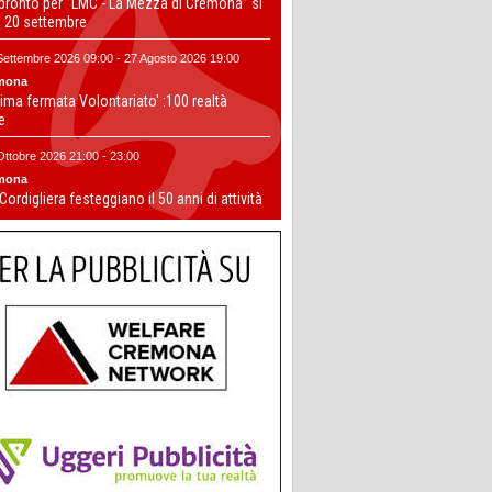
 pronto per “LMC - La Mezza di Cremona” si
il 20 settembre
Settembre 2026 09:00 - 27 Agosto 2026 19:00
mona
ima fermata Volontariato' :100 realtà
te
Ottobre 2026 21:00 - 23:00
mona
 Cordigliera festeggiano il 50 anni di attività