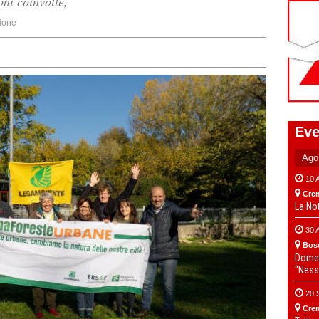
oni coinvolte,
ione
Eve
10 
Cre
La No
30 
Bos
Domen
“Ness
20 
Cre