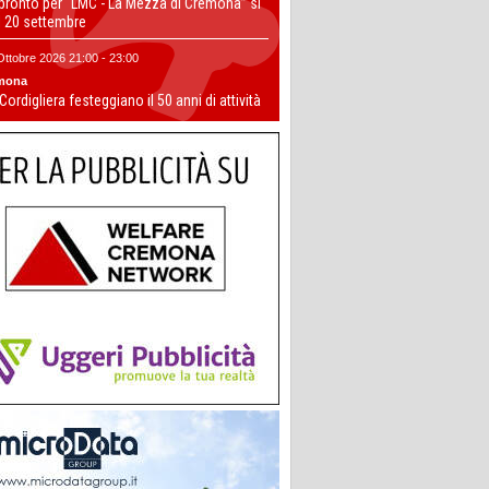
 pronto per “LMC - La Mezza di Cremona” si
il 20 settembre
Ottobre 2026 21:00 - 23:00
mona
 Cordigliera festeggiano il 50 anni di attività