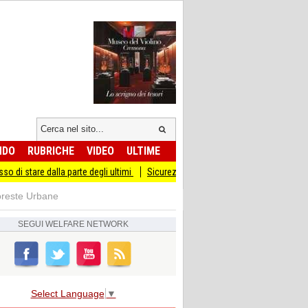
NDO
RUBRICHE
VIDEO
ULTIME
a parte degli ultimi
Sicurezza I Giovani Democratici ribattono ai Giovani di Frat
reste Urbane
SEGUI
WELFARE NETWORK
Select Language
▼