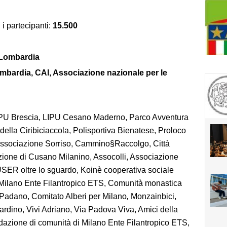
 i partecipanti:
15.500
Lombardia
bardia, CAI, Associazione nazionale per le
IPU Brescia, LIPU Cesano Maderno, Parco Avventura
lla Ciribiciaccola, Polisportiva Bienatese, Proloco
Associazione Sorriso, Cammino§Raccolgo, Città
ione di Cusano Milanino, Assocolli, Associazione
AUSER oltre lo sguardo, Koinè cooperativa sociale
 Milano Ente Filantropico ETS, Comunità monastica
Padano, Comitato Alberi per Milano
,
Monzainbici,
rdino, Vivi Adriano, Via Padova Viva, Amici della
dazione di comunità di Milano Ente Filantropico ETS,