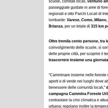
scuole, comitati locali,
ventuno am
passeggiate guidate in aree di for
regionali e otto Parchi Locali di I
lombarde:
Varese
, Como, Milano
Brianza
, per un totale di
315 km pe
Oltre tremila cento persone,
tra 
coinvolgimento delle scuole, si sono
delle proprie città, per scoprire il t
trascorrere insieme una giornata
“Camminare insieme nelle foreste d
aperti e di verde nei luoghi dove abi
benessere delle comunità locali,”
d
campagna Cammina Foreste Ur
contrastare la crisi climatica e att
urbana; regolano inoltre la tempera