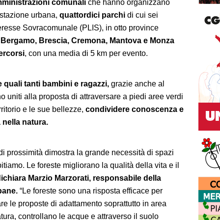
ministrazioni comunali
che hanno organizzano
estazione urbana,
quattordici parchi
di cui sei
nteresse Sovracomunale (PLIS), in otto province
, Bergamo, Brescia, Cremona, Mantova e Monza
rcorsi
, con una media di 5 km per evento.
le quali tanti bambini e ragazzi,
grazie anche al
 uniti alla proposta di attraversare a piedi aree verdi
erritorio e le sue bellezze,
condividere conoscenza e
 nella natura.
i prossimità dimostra la grande necessità di spazi
tiamo. Le foreste migliorano la qualità della vita e il
ichiara Marzio Marzorati, responsabile della
bane.
“Le foreste sono una risposta efficace per
uare le proposte di adattamento soprattutto in area
tura, controllano le acque e attraverso il suolo