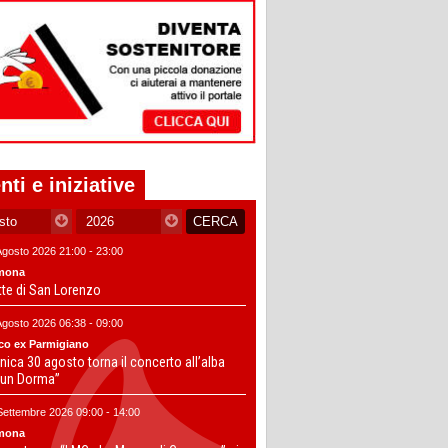
nti e iniziative
Agosto 2026 21:00 - 23:00
mona
tte di San Lorenzo
Agosto 2026 06:38 - 09:00
co ex Parmigiano
ica 30 agosto torna il concerto all’alba
un Dorma”
Settembre 2026 09:00 - 14:00
mona