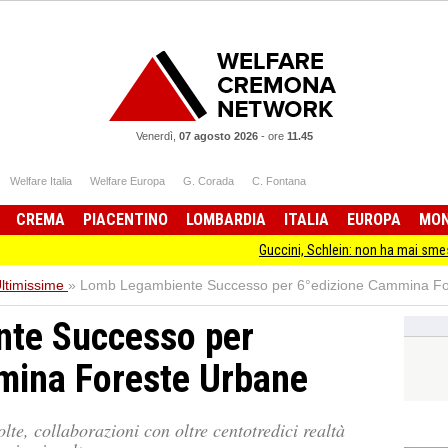
Venerdì,
07 agosto 2026
-
ore
11.45
Welfare Italia
Welfare Europa
G. Corada
C. Fontana
CREMA
PIACENTINO
LOMBARDIA
ITALIA
EUROPA
MO
Guccini, Schlein: non ha mai smesso di stare dall
ltimissime
»
Lomb Legambiente Successo per 6°edizione Cammina Fo
te Successo per
mina Foreste Urbane
lte, collaborazioni con oltre centotredici realtà