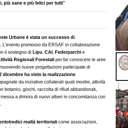
, più sane e più felici per tutti
”
ste Urbane è stata un successo di
.
L’evento promosso da ERSAF in collaborazione
n il sostegno di
Lipu
,
CAI
,
Federparchi
e
ttività Regionali Forestali
per far conoscere le aree
muovendo nuove progettazioni partecipate di
2 dicembre ha visto la realizzazione
pagnate da iniziative collaterali quali mostre, attività
 botanici, giochi, raccolta di rifiuti abbandonati,
he, messa a dimora di nuovi alberi in concomitanza con
o
.
entotredici realtà territoriali
come associazioni,