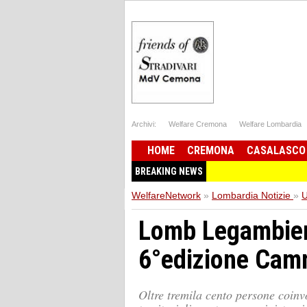
Archivi:
Welfare Cremona
Welfare Lombardia
HOME
CREMONA
CASALASCO
BREAKING NEWS
WelfareNetwork
»
Lombardia Notizie
»
U
Lomb Legambien
6°edizione Cam
Oltre tremila cento persone coinvo