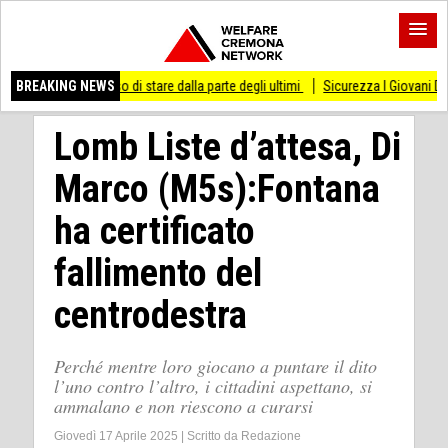
 smesso di stare dalla parte degli ultimi
BREAKING NEWS
Sicurezza I Giovani Democratici ribatt
Lomb Liste d’attesa, Di
Marco (M5s):Fontana
ha certificato
fallimento del
centrodestra
Perché mentre loro giocano a puntare il dito
l’uno contro l’altro, i cittadini aspettano, si
ammalano e non riescono a curarsi
Giovedì 17 Aprile 2025
|
Scritto da
Redazione