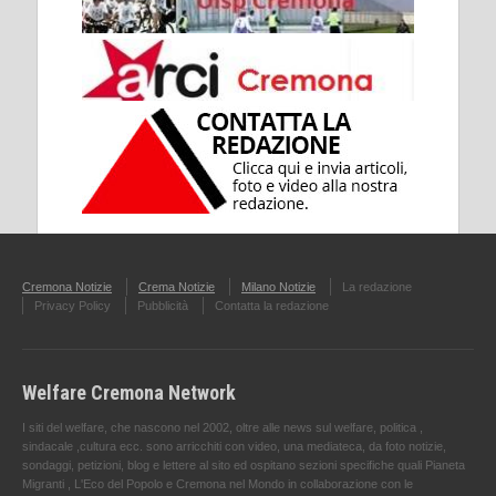
Cremona Notizie
Crema Notizie
Milano Notizie
La redazione
Privacy Policy
Pubblicità
Contatta la redazione
Welfare Cremona Network
I siti del welfare, che nascono nel 2002, oltre alle news sul welfare, politica ,
sindacale ,cultura ecc. sono arricchiti con video, una mediateca, da foto notizie,
sondaggi, petizioni, blog e lettere al sito ed ospitano sezioni specifiche quali Pianeta
Migranti , L'Eco del Popolo e Cremona nel Mondo in collaborazione con le