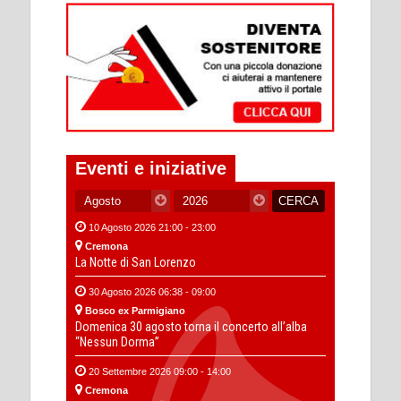
Eventi e iniziative
10 Agosto 2026 21:00 - 23:00
Cremona
La Notte di San Lorenzo
30 Agosto 2026 06:38 - 09:00
Bosco ex Parmigiano
Domenica 30 agosto torna il concerto all’alba
“Nessun Dorma”
20 Settembre 2026 09:00 - 14:00
Cremona