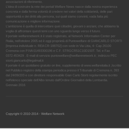
associazioni di riferimento.
L'idea di costruire la rete dei portali Welfare News nasce dalla nostra esperienza
concreta e dalla ferma volontà di credere nei valori della solidarietà, delle pari
opportunità e dei diritti alla persona, sui quali siamo convinti, vada fatta più
comunicazione e migliore informazione.
L'ambizione è quella di intercettare quei cittadini, giovani o anziani, che abbiamo la
voglia di affrontare questi temi con uno sguardo lungo verso il futuro.
Il portale welfarenetwork.it è stato registrato, al Network Information Center per
l'Italia, nell’ottobre 2005 ed è oggi proprietà di Puntowelfare di GIANCARLO STORTI
[Impresa individuale n. REA CR-188702] con sede in Via Litta, 4- Cap 26100
Cremona con P.IVA 01493300196 e C.F. STRGCR51C10D150T. Tel. e Fax
0372.453429 . E-mail di servizio puntowelfare@welfarenetwork.it ; indirizzo PEC
storti.giancarlo@legalmail.it
Il portale è un quotidiano gratuito on line, supplemento di www.welfareitalia.it ,Iscritto
nel Pubblico registro della stampa periodica presso il Tribunale di Cremona n. 393
dal 24/09/203 e con direttore responsabile Gian Carlo Storti regolarmente iscritto
nell’elenco speciale dell’Albo tenuto dall’Ordine Giornalisti della Lombardia.
Gennaio 2016
Copyright © 2010-2014 - Welfare Network