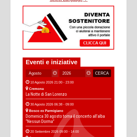
Eventi e iniziative
10 Agosto 2026 21:00 - 23:00
Cremona
La Notte di San Lorenzo
30 Agosto 2026 06:38 - 09:00
Bosco ex Parmigiano
Domenica 30 agosto torna il concerto all’alba
“Nessun Dorma”
20 Settembre 2026 09:00 - 14:00