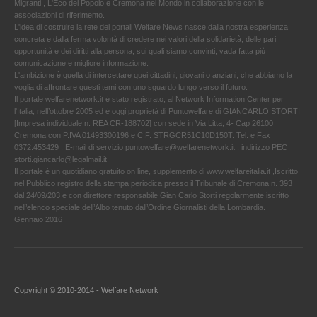
Migranti , L'Eco del Popolo e Cremona nel Mondo in collaborazione con le
associazioni di riferimento.
L'idea di costruire la rete dei portali Welfare News nasce dalla nostra esperienza
concreta e dalla ferma volontà di credere nei valori della solidarietà, delle pari
opportunità e dei diritti alla persona, sui quali siamo convinti, vada fatta più
comunicazione e migliore informazione.
L'ambizione è quella di intercettare quei cittadini, giovani o anziani, che abbiamo la
voglia di affrontare questi temi con uno sguardo lungo verso il futuro.
Il portale welfarenetwork.it è stato registrato, al Network Information Center per
l'Italia, nell’ottobre 2005 ed è oggi proprietà di Puntowelfare di GIANCARLO STORTI
[Impresa individuale n. REA CR-188702] con sede in Via Litta, 4- Cap 26100
Cremona con P.IVA 01493300196 e C.F. STRGCR51C10D150T. Tel. e Fax
0372.453429 . E-mail di servizio puntowelfare@welfarenetwork.it ; indirizzo PEC
storti.giancarlo@legalmail.it
Il portale è un quotidiano gratuito on line, supplemento di www.welfareitalia.it ,Iscritto
nel Pubblico registro della stampa periodica presso il Tribunale di Cremona n. 393
dal 24/09/203 e con direttore responsabile Gian Carlo Storti regolarmente iscritto
nell’elenco speciale dell’Albo tenuto dall’Ordine Giornalisti della Lombardia.
Gennaio 2016
Copyright © 2010-2014 - Welfare Network