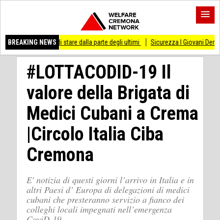
o di stare dalla parte degli ultimi
BREAKING NEWS
Sicurezza I Giovani Democratici ribattono ai
#LOTTACODID-19 Il
valore della Brigata di
Medici Cubani a Crema
|Circolo Italia Ciba
Cremona
E' notizia di questi giorni l’arrivo in Italia e in
altri Paesi d’ Europa di delegazioni di medici
cubani che presteranno servizio a fianco dei
colleghi locali impegnati nell’emergenza
CoviD-19.