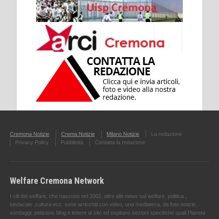
Cremona Notizie
Crema Notizie
Milano Notizie
La redazione
Privacy Policy
Pubblicità
Contatta la redazione
Welfare Cremona Network
I siti del welfare, che nascono nel 2002, oltre alle news sul welfare, politica ,
sindacale ,cultura ecc. sono arricchiti con video, una mediateca, da foto notizie,
sondaggi, petizioni, blog e lettere al sito ed ospitano sezioni specifiche quali Pianeta