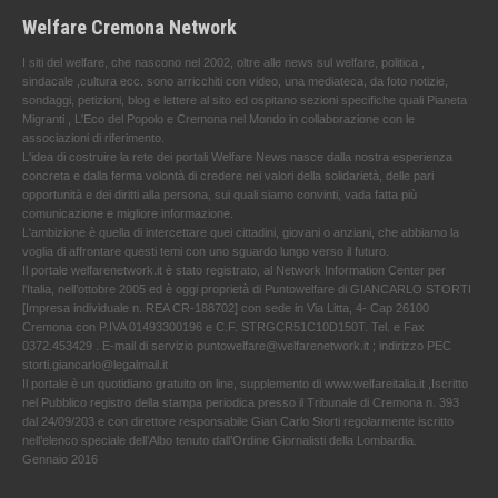
Welfare Cremona Network
I siti del welfare, che nascono nel 2002, oltre alle news sul welfare, politica ,
sindacale ,cultura ecc. sono arricchiti con video, una mediateca, da foto notizie,
sondaggi, petizioni, blog e lettere al sito ed ospitano sezioni specifiche quali Pianeta
Migranti , L'Eco del Popolo e Cremona nel Mondo in collaborazione con le
associazioni di riferimento.
L'idea di costruire la rete dei portali Welfare News nasce dalla nostra esperienza
concreta e dalla ferma volontà di credere nei valori della solidarietà, delle pari
opportunità e dei diritti alla persona, sui quali siamo convinti, vada fatta più
comunicazione e migliore informazione.
L'ambizione è quella di intercettare quei cittadini, giovani o anziani, che abbiamo la
voglia di affrontare questi temi con uno sguardo lungo verso il futuro.
Il portale welfarenetwork.it è stato registrato, al Network Information Center per
l'Italia, nell’ottobre 2005 ed è oggi proprietà di Puntowelfare di GIANCARLO STORTI
[Impresa individuale n. REA CR-188702] con sede in Via Litta, 4- Cap 26100
Cremona con P.IVA 01493300196 e C.F. STRGCR51C10D150T. Tel. e Fax
0372.453429 . E-mail di servizio puntowelfare@welfarenetwork.it ; indirizzo PEC
storti.giancarlo@legalmail.it
Il portale è un quotidiano gratuito on line, supplemento di www.welfareitalia.it ,Iscritto
nel Pubblico registro della stampa periodica presso il Tribunale di Cremona n. 393
dal 24/09/203 e con direttore responsabile Gian Carlo Storti regolarmente iscritto
nell’elenco speciale dell’Albo tenuto dall’Ordine Giornalisti della Lombardia.
Gennaio 2016