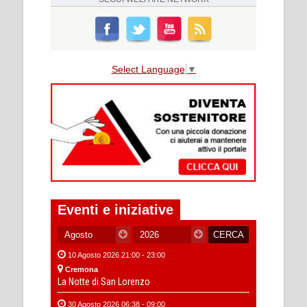
Select Language
▼
Eventi e iniziative
10 Agosto 2026 21:00 - 23:00
Cremona
La Notte di San Lorenzo
30 Agosto 2026 06:38 - 09:00