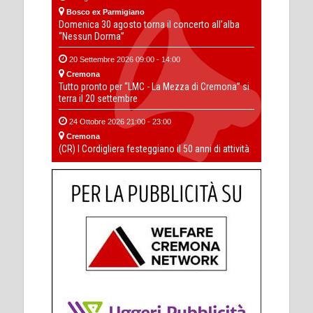
Bosco ex Parmigiano
Domenica 30 agosto torna il concerto all’alba
“Nessun Dorma”
20 Settembre 2026 09:00 - 14:00
Cremona
Tutto pronto per “LMC - La Mezza di Cremona” si
terra il 20 settembre
24 Ottobre 2026 21:00 - 23:00
Cremona
(CR) I Cordigliera festeggiano il 50 anni di attività