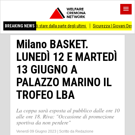
sso di stare dalla parte degli ultimi
BREAKING NEWS
Sicurezza I Giovani Democratici ribattono a
Milano BASKET.
LUNEDÌ 12 E MARTEDÌ
13 GIUGNO A
PALAZZO MARINO IL
TROFEO LBA
La coppa sarà esposta al pubblico dalle ore 10
alle ore 18. Riva: "Occasione di promozione
sportiva da non perdere"
Venerdì 09 Giugno 2023
|
Scritto da
Redazione