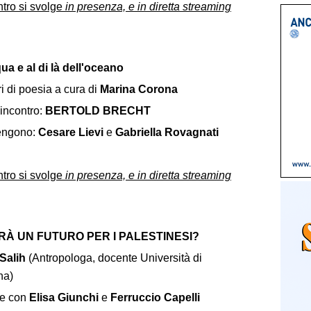
ntro si svolge
in presenza, e in diretta streaming
qua e al di là dell'oceano
ri di poesia a cura di
Marina Corona
incontro:
BERTOLD BRECHT
engono:
Cesare Lievi
e
Gabriella Rovagnati
ntro si svolge
in presenza, e in diretta streaming
ARÀ UN FUTURO PER I PALESTINESI?
Salih
(Antropologa, docente Università di
na)
te con
Elisa Giunchi
e
Ferruccio Capelli