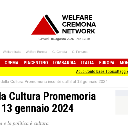
Giovedì,
06 agosto 2026
-
ore
12.19
Welfare Italia
Welfare Europa
G. Corada
C. Fontana
CREMA
PIACENTINO
LOMBARDIA
ITALIA
EUROPA
MO
Aduc Conto base. I boicottaggi delle banch
della Cultura Promemoria incontri dall'8 al 13 gennaio 2024
la Cultura Promemoria
al 13 gennaio 2024
a e la politica è cultura