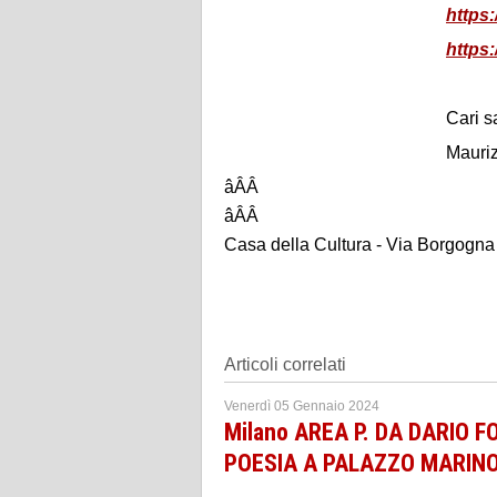
https
https
Cari sa
Mauri
âÂÂ
âÂÂ
Casa della Cultura - Via Borgogna
Articoli correlati
Venerdì 05 Gennaio 2024
Milano AREA P. DA DARIO F
POESIA A PALAZZO MARIN