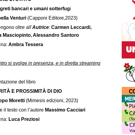
greti bancari e umani sotterfug
i
bella Venturi
(Capponi Editore,2023)
engono oltre all’
Autrice
:
Carmen Leccardi,
a Masciopinto, Alessandro Santoro
ina:
Ambra Tessera
ntro si svolge
in presenza, e in diretta streaming
tazione del libro
ITÀ E PROSSIMITÀ DI DIO
ippo Moretti
(Mimesis edizioni, 2023)
e il testo con l’autore
Massimo Cacciari
ina:
Luca Preziosi