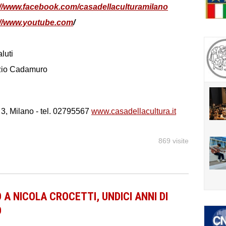
://www.facebook.com/casadellaculturamilano
://www.youtube.com
/
luti
zio Cadamuro
 3, Milano - tel. 02795567
www.casadellacultura.it
869 visite
O A NICOLA CROCETTI, UNDICI ANNI DI
O