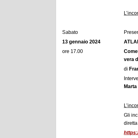
L’inco
Sabato
Presen
13 gennaio 2024
ATLA
ore 17.00
Come g
vera 
di
Fra
Interv
Marta 
L’inco
Gli in
dirett
https: