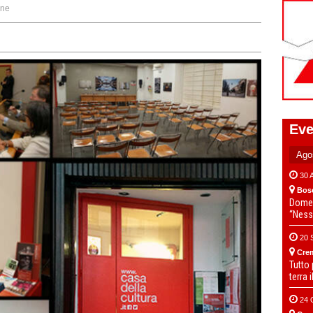
one
Eve
30 
Bos
Domen
“Ness
20 
Cre
Tutto
terra 
24 