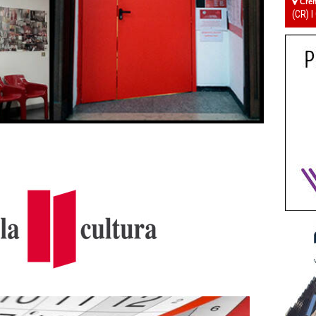
Cre
(CR) I