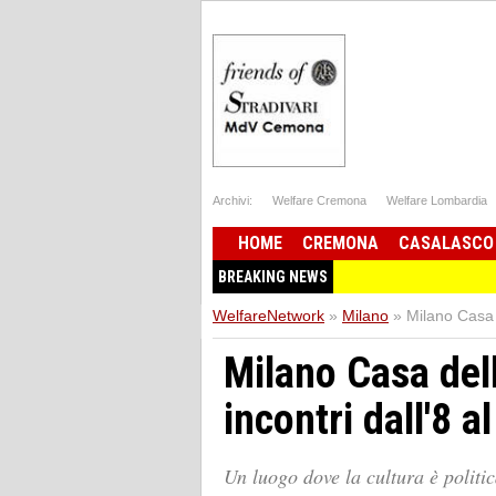
Archivi:
Welfare Cremona
Welfare Lombardia
HOME
CREMONA
CASALASCO
BREAKING NEWS
WelfareNetwork
»
Milano
»
Milano Casa 
Milano Casa del
incontri dall'8 
Un luogo dove la cultura è politic