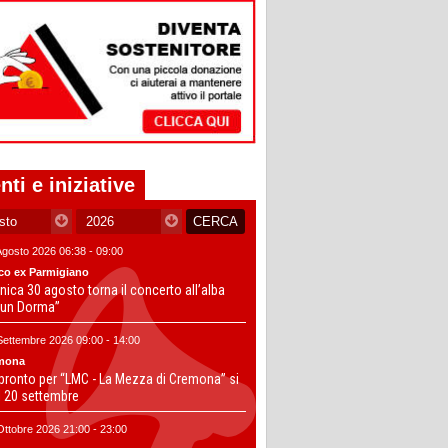
nti e iniziative
Agosto 2026 06:38 - 09:00
co ex Parmigiano
ica 30 agosto torna il concerto all’alba
un Dorma”
Settembre 2026 09:00 - 14:00
mona
 pronto per “LMC - La Mezza di Cremona” si
il 20 settembre
Ottobre 2026 21:00 - 23:00