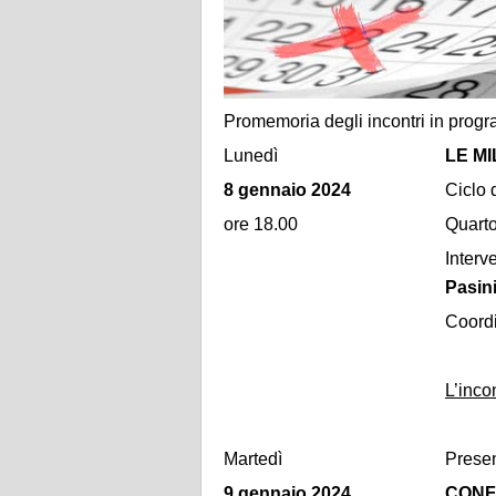
Promemoria degli incontri in prog
Lunedì
LE MI
8 gennaio 2024
Ciclo 
ore 18.00
Quarto
Interv
Pasin
Coord
L’inco
Martedì
Presen
9 gennaio 2024
CONF