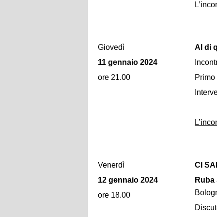
L’inco
Giovedì
Al di 
11 gennaio 2024
Incont
ore 21.00
Primo 
Interv
L’inco
Venerdì
CI S
12 gennaio 2024
Ruba 
Bolog
ore 18.00
Discu