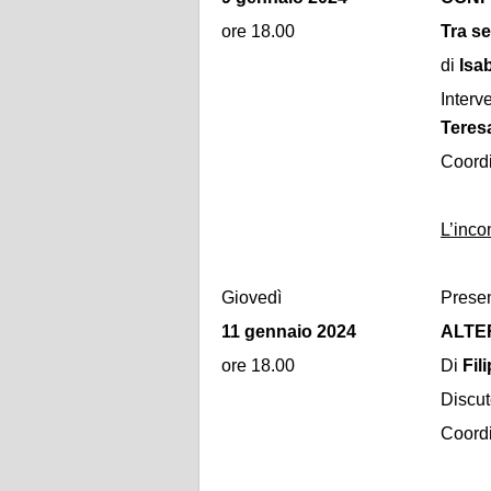
ore 18.00
Tra se
di
Isa
Interv
Teres
Coord
L’inco
Giovedì
Presen
11 gennaio 2024
ALTER
ore 18.00
Di
Fil
Discut
Coord