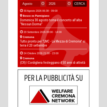
30 Agosto 2026 06:38 - 09:00
Bosco ex Parmigiano
Domenica 30 agosto torna il concerto all’alba
“Nessun Dorma”
20 Settembre 2026 09:00 - 14:00
Cremona
Tutto pronto per “LMC - La Mezza di Cremona” si
terra il 20 settembre
24 Ottobre 2026 21:00 - 23:00
Cremona
(CR) I Cordigliera festeggiano il 50 anni di attività