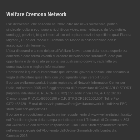
Welfare Cremona Network
I siti del welfare, che nascono nel 2002, oltre alle news sul welfare, politica ,
sindacale ,cultura ecc. sono arricchiti con video, una mediateca, da foto notizie,
sondaggi, petizioni, blog e lettere al sito ed ospitano sezioni specifiche quali Pianeta
Migranti , L'Eco del Popolo e Cremona nel Mondo in collaborazione con le
associazioni di riferimento.
L'idea di costruire la rete dei portali Welfare News nasce dalla nostra esperienza
concreta e dalla ferma volontà di credere nei valori della solidarietà, delle pari
opportunità e dei diritti alla persona, sui quali siamo convinti, vada fatta più
comunicazione e migliore informazione.
L'ambizione è quella di intercettare quei cittadini, giovani o anziani, che abbiamo la
voglia di affrontare questi temi con uno sguardo lungo verso il futuro.
Il portale welfarenetwork.it è stato registrato, al Network Information Center per
l'Italia, nell’ottobre 2005 ed è oggi proprietà di Puntowelfare di GIANCARLO STORTI
[Impresa individuale n. REA CR-188702] con sede in Via Litta, 4- Cap 26100
Cremona con P.IVA 01493300196 e C.F. STRGCR51C10D150T. Tel. e Fax
0372.453429 . E-mail di servizio puntowelfare@welfarenetwork.it ; indirizzo PEC
storti.giancarlo@legalmail.it
Il portale è un quotidiano gratuito on line, supplemento di www.welfareitalia.it ,Iscritto
nel Pubblico registro della stampa periodica presso il Tribunale di Cremona n. 393
dal 24/09/203 e con direttore responsabile Gian Carlo Storti regolarmente iscritto
nell’elenco speciale dell’Albo tenuto dall’Ordine Giornalisti della Lombardia.
Gennaio 2016