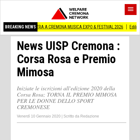
MOSTRA A CREMONA MUSICA EXPO & FESTIVAL 2026
BREAKING NEWS
Edilizia lombarda, CNA:
News UISP Cremona :
Corsa Rosa e Premio
Mimosa
Iniziate le iscrizioni all'edizione 2020 della
Corsa Rosa; TORNA IL PREMIO MIMOSA
PER LE DONNE DELLO SPORT
CREMONESE
Venerdì 10 Gennaio 2020
|
Scritto da
Redazione