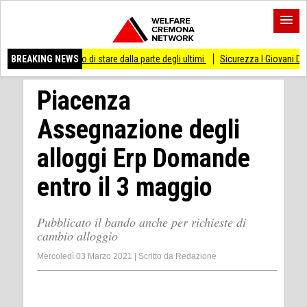
messo di stare dalla parte degli ultimi
BREAKING NEWS
Sicurezza I Giovani Democratici ribatton
Piacenza
Assegnazione degli
alloggi Erp Domande
entro il 3 maggio
Pubblicato il bando anche per richieste di
cambio alloggio
Mercoledì 03 Marzo 2021
|
Scritto da
Redazione