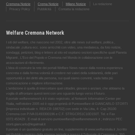
Cremona Notizie
Crema Notizie
Milano Notizie
La redazione
Privacy Policy
Pubblicità
Contatta la redazione
Welfare Cremona Network
I siti del welfare, che nascono nel 2002, oltre alle news sul welfare, politica ,
sindacale ,cultura ecc. sono arricchiti con video, una mediateca, da foto notizie,
sondaggi, petizioni, blog e lettere al sito ed ospitano sezioni specifiche quali Pianeta
Migranti , L'Eco del Popolo e Cremona nel Mondo in collaborazione con le
associazioni di riferimento.
L'idea di costruire la rete dei portali Welfare News nasce dalla nostra esperienza
concreta e dalla ferma volontà di credere nei valori della solidarietà, delle pari
opportunità e dei diritti alla persona, sui quali siamo convinti, vada fatta più
comunicazione e migliore informazione.
L'ambizione è quella di intercettare quei cittadini, giovani o anziani, che abbiamo la
voglia di affrontare questi temi con uno sguardo lungo verso il futuro.
Il portale welfarenetwork.it è stato registrato, al Network Information Center per
l'Italia, nell’ottobre 2005 ed è oggi proprietà di Puntowelfare di GIANCARLO STORTI
[Impresa individuale n. REA CR-188702] con sede in Via Litta, 4- Cap 26100
Cremona con P.IVA 01493300196 e C.F. STRGCR51C10D150T. Tel. e Fax
0372.453429 . E-mail di servizio puntowelfare@welfarenetwork.it ; indirizzo PEC
storti.giancarlo@legalmail.it
Il portale è un quotidiano gratuito on line, supplemento di www.welfareitalia.it ,Iscritto
nel Pubblico registro della stampa periodica presso il Tribunale di Cremona n. 393