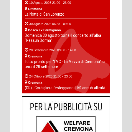
10 Agosto 2026 21:00 - 23:00
Cremona
La Notte di San Lorenzo
30 Agosto 2026 06:38 - 09:00
Bosco ex Parmigiano
Domenica 30 agosto torna il concerto all’alba
“Nessun Dorma”
20 Settembre 2026 09:00 - 14:00
Cremona
Tutto pronto per “LMC - La Mezza di Cremona” si
terra il 20 settembre
24 Ottobre 2026 21:00 - 23:00
Cremona
(CR) I Cordigliera festeggiano il 50 anni di attività