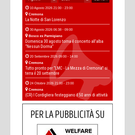
10 Agosto 2026 21:00 - 23:00
Cremona
La Notte di San Lorenzo
30 Agosto 2026 06:38 - 09:00
Bosco ex Parmigiano
Domenica 30 agosto torna il concerto all’alba
“Nessun Dorma”
20 Settembre 2026 09:00 - 14:00
Cremona
Tutto pronto per “LMC - La Mezza di Cremona” si
terra il 20 settembre
24 Ottobre 2026 21:00 - 23:00
Cremona
(CR) I Cordigliera festeggiano il 50 anni di attività