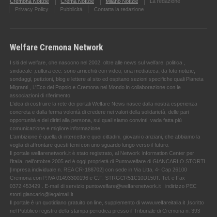
Cremona Notizie
Crema Notizie
Milano Notizie
La redazione
Privacy Policy
Pubblicità
Contatta la redazione
Welfare Cremona Network
I siti del welfare, che nascono nel 2002, oltre alle news sul welfare, politica ,
sindacale ,cultura ecc. sono arricchiti con video, una mediateca, da foto notizie,
sondaggi, petizioni, blog e lettere al sito ed ospitano sezioni specifiche quali Pianeta
Migranti , L'Eco del Popolo e Cremona nel Mondo in collaborazione con le
associazioni di riferimento.
L'idea di costruire la rete dei portali Welfare News nasce dalla nostra esperienza
concreta e dalla ferma volontà di credere nei valori della solidarietà, delle pari
opportunità e dei diritti alla persona, sui quali siamo convinti, vada fatta più
comunicazione e migliore informazione.
L'ambizione è quella di intercettare quei cittadini, giovani o anziani, che abbiamo la
voglia di affrontare questi temi con uno sguardo lungo verso il futuro.
Il portale welfarenetwork.it è stato registrato, al Network Information Center per
l'Italia, nell’ottobre 2005 ed è oggi proprietà di Puntowelfare di GIANCARLO STORTI
[Impresa individuale n. REA CR-188702] con sede in Via Litta, 4- Cap 26100
Cremona con P.IVA 01493300196 e C.F. STRGCR51C10D150T. Tel. e Fax
0372.453429 . E-mail di servizio puntowelfare@welfarenetwork.it ; indirizzo PEC
storti.giancarlo@legalmail.it
Il portale è un quotidiano gratuito on line, supplemento di www.welfareitalia.it ,Iscritto
nel Pubblico registro della stampa periodica presso il Tribunale di Cremona n. 393