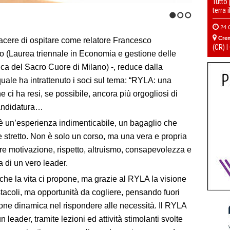
Tutto
terra 
1
2
3
24 
Cre
acere di ospitare come relatore Francesco
(CR) I
io (Laurea triennale in Economia e gestione delle
ica del Sacro Cuore di Milano) -, reduce dalla
quale ha intrattenuto i soci sul tema: “RYLA: una
e ci ha resi, se possibile, ancora più orgogliosi di
candidatura…
 è un’esperienza indimenticabile, un bagaglio che
e
stretto
.
Non è
solo un
corso, ma una vera e propria
tere motivazione, rispetto, altruismo, consapevolezza e
ta di un vero leader.
 che la vita ci propone, ma grazie al RYLA la visione
tacoli, ma opportunità da cogliere, pensando fuori
ione dinamica nel rispondere alle necessità.
Il RYLA
leader, tramite lezioni ed attività stimolanti
svolte