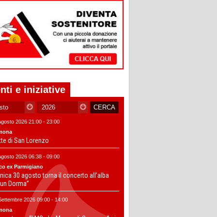
nti e iniziative
Agosto 2026 21:00 - 23:00
mona
tte di San Lorenzo
Agosto 2026 06:38 - 09:00
co ex Parmigiano
ica 30 agosto torna il concerto all’alba
un Dorma”
Settembre 2026 09:00 - 14:00
mona