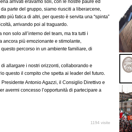
pena arrivati eravamo soli, con le nostre paure ed
da parte del gruppo, siamo riusciti a liberarcene,
 più fatica di altri, per questo è servita una “spinta”
icoltà, arrivando poi al traguardo.
a non solo all’interno
del team
, ma tra tutti i
ra ancora più emozionante e stimolante,
 questo percorso in un ambiente familiare, di
 di allargare i nostri orizzonti, collaborando e
o questo il compito che spetta ai leader del futuro.
l Presidente Antonio Agazzi, il Consiglio Direttivo e
per avermi concesso l’opportunità di partecipare a
1194 visite