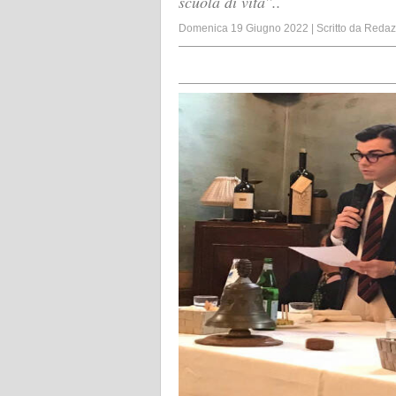
scuola di vita''..
Domenica 19 Giugno 2022
|
Scritto da
Redaz