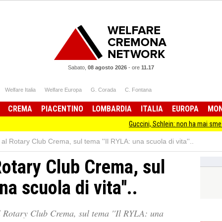
Sabato,
08 agosto 2026
-
ore
11.17
Welfare Italia
Welfare Europa
G. Corada
C. Fontana
CREMA
PIACENTINO
LOMBARDIA
ITALIA
EUROPA
MO
Guccini, Schlein: non ha mai smesso di stare dall
l Rotary Club Crema, sul tema ''Il RYLA: una scuola di vita''..
otary Club Crema, sul
na scuola di vita''..
 Rotary Club Crema, sul tema ''Il RYLA: una