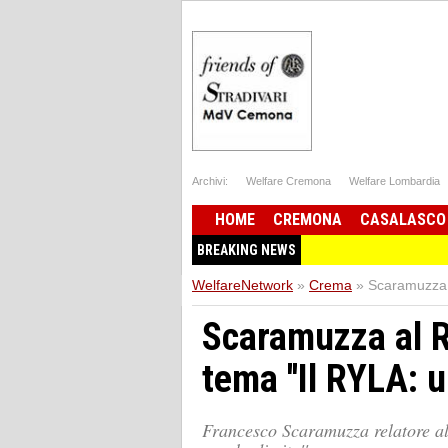
Archivi:
Welfare Cremona
Welfare Lombardia
HOME
CREMONA
CASALASCO
BREAKING NEWS
WelfareNetwork
»
Crema
»
Scaramuzza a
Scaramuzza al R
tema ''Il RYLA: u
Francesco Scaramuzza relatore al