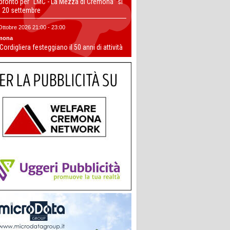
 pronto per “LMC - La Mezza di Cremona” si
il 20 settembre
Ottobre 2026 21:00 - 23:00
mona
 Cordigliera festeggiano il 50 anni di attività