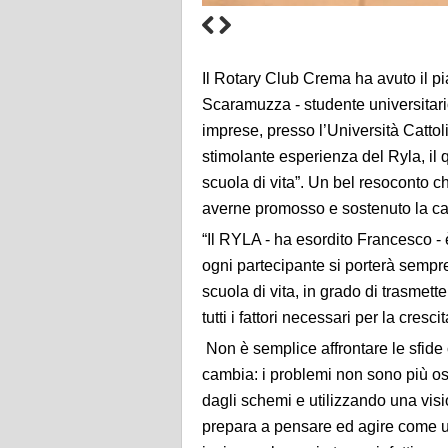
Il
Rotary Club Crema ha avuto il pi
Scaramuzza -
studente universitar
imprese, presso l’Università Cattol
stimolante esperienza del Ryla, il 
scuola di vita”. Un bel resoconto ch
averne promosso e sostenuto la 
“Il RYLA - ha esordito Francesco -
ogni partecipante
si
porterà
sempr
scuola di vita, in grado di trasmet
tutti i fattori necessari per la cresci
Non è semplice affrontare le sfide
cambia: i problemi non sono più os
dagli schemi e
utilizzando una vis
prepara a pensare ed agire come un 