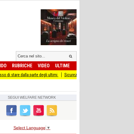
NDO
RUBRICHE
VIDEO
ULTIME
a parte degli ultimi
Sicurezza I Giovani Democratici ribattono ai Giovani di Frate
SEGUI
WELFARE NETWORK
Select Language
▼