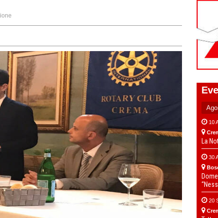
ione
Eve
10 
Cre
La No
30 
Bos
Domen
“Ness
20 
Cre