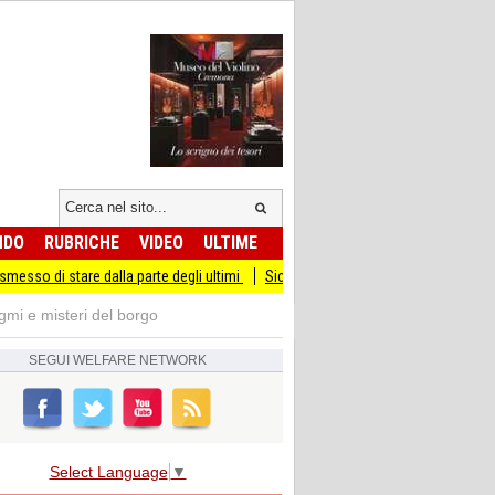
NDO
RUBRICHE
VIDEO
ULTIME
are dalla parte degli ultimi
Sicurezza I Giovani Democratici ribattono ai Giovan
gmi e misteri del borgo
SEGUI
WELFARE NETWORK
Select Language
▼