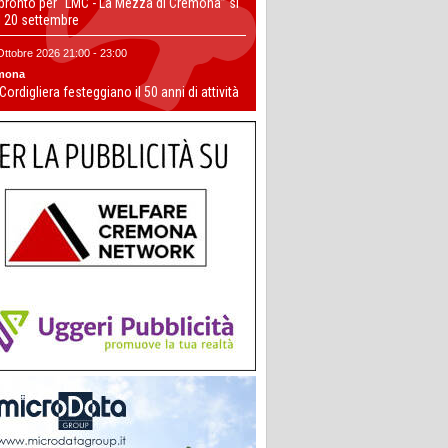
 pronto per “LMC - La Mezza di Cremona” si
il 20 settembre
Ottobre 2026 21:00 - 23:00
mona
 Cordigliera festeggiano il 50 anni di attività