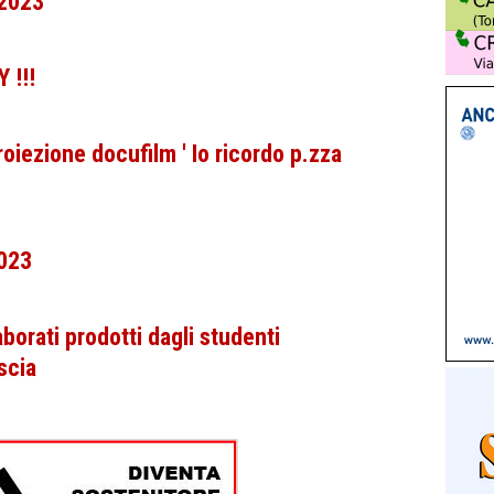
 2023
 !!!
iezione docufilm ' Io ricordo p.zza
2023
orati prodotti dagli studenti
scia