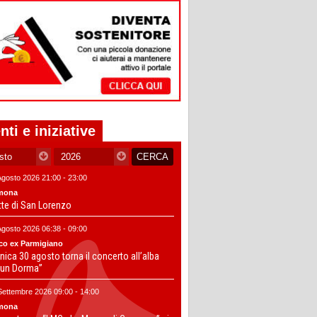
nti e iniziative
Agosto 2026 21:00 - 23:00
mona
tte di San Lorenzo
Agosto 2026 06:38 - 09:00
co ex Parmigiano
ica 30 agosto torna il concerto all’alba
un Dorma”
Settembre 2026 09:00 - 14:00
mona