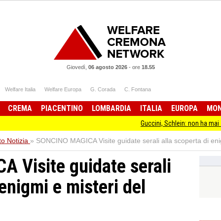
Giovedì,
06 agosto 2026
-
ore
18.55
Welfare Italia
Welfare Europa
G. Corada
C. Fontana
CREMA
PIACENTINO
LOMBARDIA
ITALIA
EUROPA
MO
Guccini, Schlein: non ha mai smesso di st
o Notizia
»
SONCINO MAGICA Visite guidate serali alla scoperta di eni
 Visite guidate serali
 enigmi e misteri del