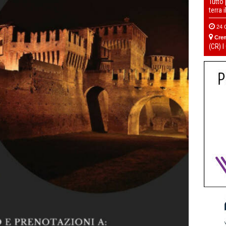
Tutto
terra 
24 
Cre
(CR) I