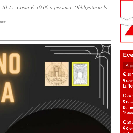
 20.45. Costo €. 10.00 a persona. Obbligatoria la
ione
Eve
10 
Cre
La No
30 
Bos
Domen
“Ness
20 
Cre