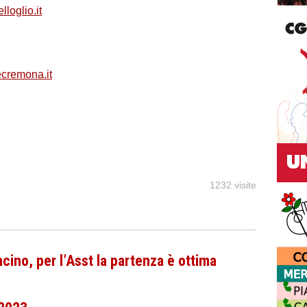
loglio.it
cremona.it
1232 visite
ino, per l’Asst la partenza è ottima