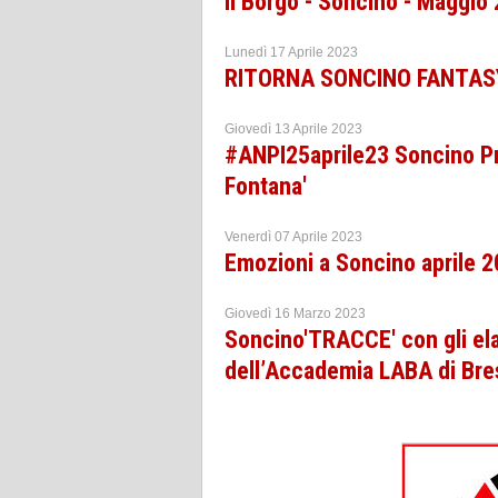
Il Borgo - Soncino - Maggio
Lunedì 17 Aprile 2023
RITORNA SONCINO FANTASY
Giovedì 13 Aprile 2023
#ANPI25aprile23 Soncino Pro
Fontana'
Venerdì 07 Aprile 2023
Emozioni a Soncino aprile 
Giovedì 16 Marzo 2023
Soncino'TRACCE' con gli elab
dell’Accademia LABA di Bre