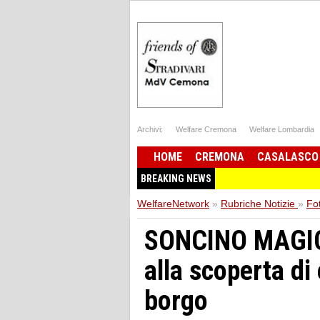
Archivi:
Welfare Cremona
Welfare Lombardia
HOME
CREMONA
CASALASCO
BREAKING NEWS
WelfareNetwork
»
Rubriche Notizie
»
Fot
SONCINO MAGICA
alla scoperta di
borgo