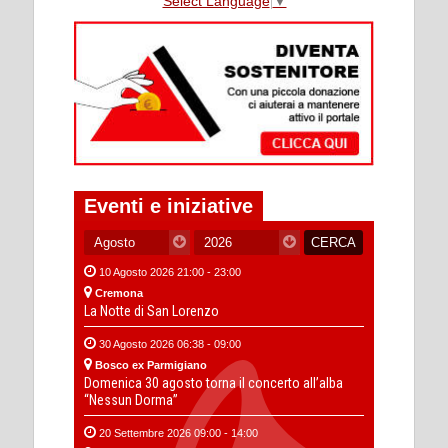
Select Language
▼
Eventi e iniziative
10 Agosto 2026 21:00 - 23:00
Cremona
La Notte di San Lorenzo
30 Agosto 2026 06:38 - 09:00
Bosco ex Parmigiano
Domenica 30 agosto torna il concerto all’alba
“Nessun Dorma”
20 Settembre 2026 09:00 - 14:00