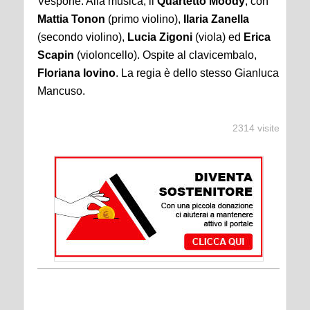
Vespone. Alla musica, il
Quartetto Moody
, con
Mattia Tonon
(primo violino),
Ilaria Zanella
(secondo violino),
Lucia Zigoni
(viola) ed
Erica
Scapin
(violoncello). Ospite al clavicembalo,
Floriana Iovino
. La regia è dello stesso Gianluca
Mancuso.
2314 visite