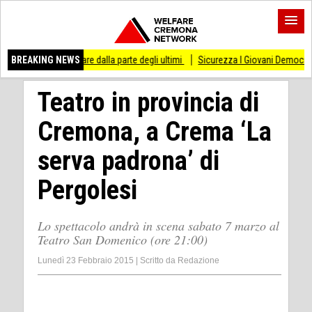
sso di stare dalla parte degli ultimi
BREAKING NEWS
Sicurezza I Giovani Democratici ribattono a
Teatro in provincia di
Cremona, a Crema ‘La
serva padrona’ di
Pergolesi
Lo spettacolo andrà in scena sabato 7 marzo al
Teatro San Domenico (ore 21:00)
Lunedì 23 Febbraio 2015
|
Scritto da
Redazione