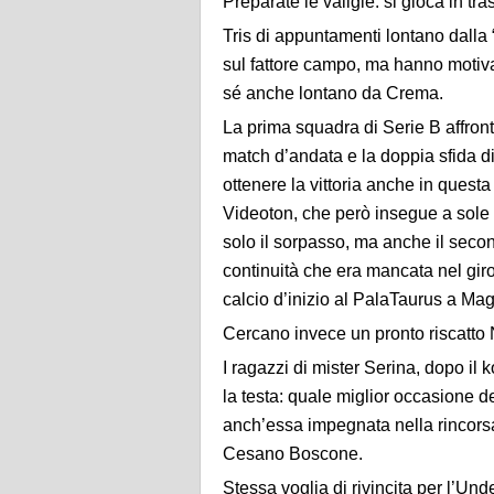
Preparate le valigie: si gioca in tras
Tris di appuntamenti lontano dalla 
sul fattore campo, ma hanno motivaz
sé anche lontano da Crema.
La prima squadra di Serie B affronte
match d’andata e la doppia sfida d
ottenere la vittoria anche in questa
Videoton, che però insegue a sole 
solo il sorpasso, ma anche il secon
continuità che era mancata nel giro
calcio d’inizio al PalaTaurus a Magg
Cercano invece un pronto riscatto
I ragazzi di mister Serina, dopo il
la testa: quale miglior occasione d
anch’essa impegnata nella rincorsa
Cesano Boscone.
Stessa voglia di rivincita per l’Un