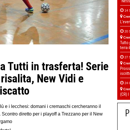
“Ness
14 
Cre
L'eve
20 
Cre
Tutto
terra 
27 
Tutti in trasferta! Serie
Cre
Pross
iscrit
risalita, New Vidi e
24 
riscatto
Cre
(CR) I
blù e i lecchesi: domani i cremaschi cercheranno il
 Scontro diretto per i playoff a Trezzano per il New
ergamo