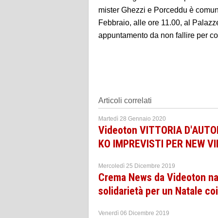
mister Ghezzi e Porceddu è comun
Febbraio, alle ore 11.00, al Palazz
appuntamento da non fallire per con
Articoli correlati
Martedì 28 Gennaio 2020
Videoton VITTORIA D'AUTOR
KO IMPREVISTI PER NEW VI
Mercoledì 25 Dicembre 2019
Crema News da Videoton nat
solidarietà per un Natale coi
Venerdì 06 Dicembre 2019