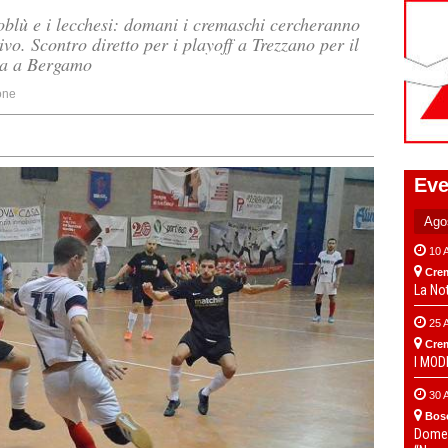
soblù e i lecchesi: domani i cremaschi cercheranno
ivo. Scontro diretto per i playoff a Trezzano per il
ca a Bergamo
one
Eve
10 
Cre
La No
25 
Cre
I MO
30 
Bos
Domen