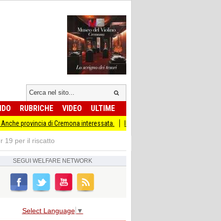
NDO
RUBRICHE
VIDEO
ULTIME
ia di Cremona interessata.
I MODENA CITY RAMBLERS ARRIVANO A CREMA!
19 per il riscatto
SEGUI
WELFARE NETWORK
Select Language
▼