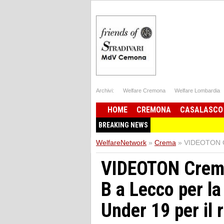
Archivi:
Welfare Cremona
Welfare Lombardia
HOME
CREMONA
CASALASCO
BREAKING NEWS
WelfareNetwork
»
Crema
»
VIDEOTON Cre
VIDEOTON Crema 
B a Lecco per la 
Under 19 per il 