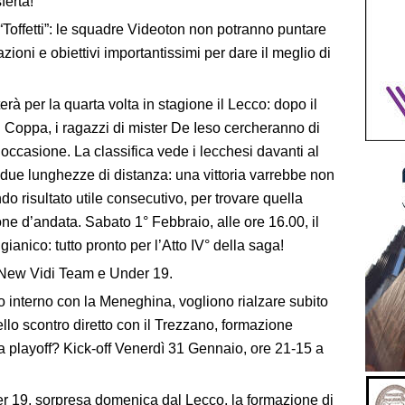
ferta!
“Toffetti”: le squadre Videoton non potranno puntare
ioni e obiettivi importantissimi per dare il meglio di
rà per la quarta volta in stagione il Lecco: dopo il
i Coppa, i ragazzi di mister De Ieso cercheranno di
 occasione. La classifica vede i lecchesi davanti al
due lunghezze di distanza: una vittoria varrebbe non
do risultato utile consecutivo, per trovare quella
ne d’andata. Sabato 1° Febbraio, alle ore 16.00, il
ianico: tutto pronto per l’Atto IV° della saga!
 New Vidi Team e Under 19.
 ko interno con la Meneghina, vogliono rialzare subito
ello scontro diretto con il Trezzano, formazione
 playoff? Kick-off Venerdì 31 Gennaio, ore 21-15 a
der 19, sorpresa domenica dal Lecco, la formazione di