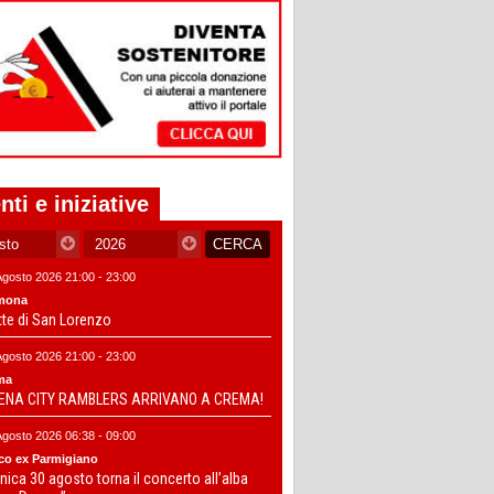
nti e iniziative
Agosto 2026 21:00 - 23:00
mona
tte di San Lorenzo
Agosto 2026 21:00 - 23:00
ma
DENA CITY RAMBLERS ARRIVANO A CREMA!
Agosto 2026 06:38 - 09:00
co ex Parmigiano
ica 30 agosto torna il concerto all’alba