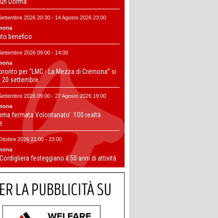
un Dorma”
Settembre 2026 20:30 - 14 Agosto 2026 23:00
mona
nto benefico
Settembre 2026 09:00 - 14:00
mona
 pronto per “LMC - La Mezza di Cremona” si
il 20 settembre
Settembre 2026 09:00 - 27 Agosto 2026 19:00
mona
ima fermata Volontariato' :100 realtà
te
Ottobre 2026 21:00 - 23:00
mona
 Cordigliera festeggiano il 50 anni di attività