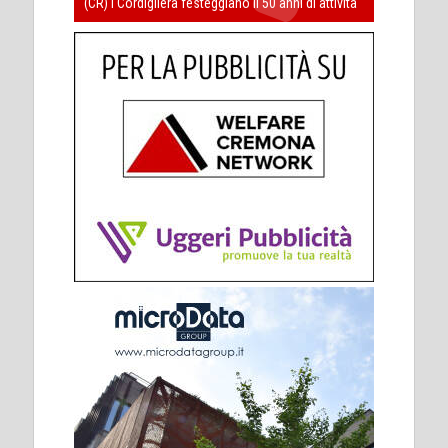
(CR) I Cordigliera festeggiano il 50 anni di attività