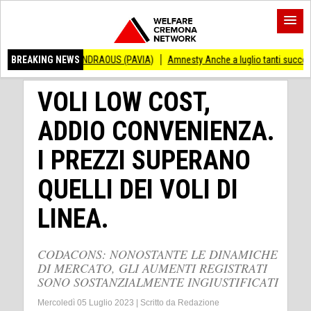
INCENZO ANDRAOUS (PAVIA)
BREAKING NEWS
Amnesty Anche a luglio tanti successi ed ingius
VOLI LOW COST,
ADDIO CONVENIENZA.
I PREZZI SUPERANO
QUELLI DEI VOLI DI
LINEA.
CODACONS: NONOSTANTE LE DINAMICHE
DI MERCATO, GLI AUMENTI REGISTRATI
SONO SOSTANZIALMENTE INGIUSTIFICATI
Mercoledì 05 Luglio 2023
|
Scritto da
Redazione